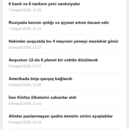
6 bank və 6 tankerə yeni sanksiyalar
7 Avqust 2026, 11:39
Rusiyada benzin qıtlığı və qiymət artımı davam edir
7 Avqust 2026, 11:24
Həkimlər avqustda bu 4 meyvəni yeməyi məsləhət görür
6 Avqust 2026, 22:27
Avqustun 12-də 6 planet bir xəttdə düzüləcək
6 Avqust 2026, 22:07
Amerikada birja qarışıq bağlandı
6 Avqust 2026, 22:00
İran Körfəz ölkələrini xəbərdar etdi
6 Avqust 2026, 21:41
Alimlər paslanmayan qədim dəmirin sirrini açıqladılar
6 Avqust 2026, 21:04