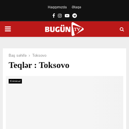
Haqqımızda
Əlaqə
Facebook
Instagram
Youtube
Telegram
PRIMARY
MENU
Baş səhifə
Toksovo
Teqlər : Toksovo
Kriminal