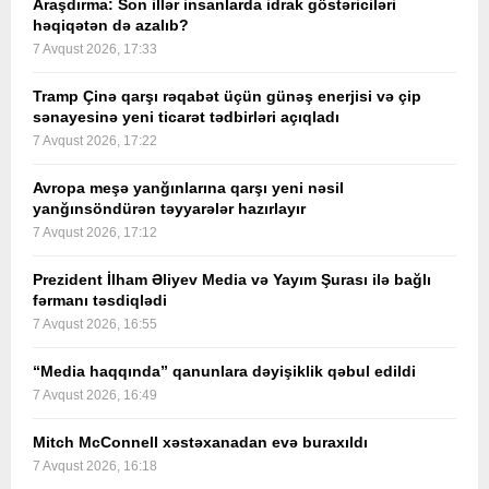
Araşdırma: Son illər insanlarda idrak göstəriciləri
həqiqətən də azalıb?
7 Avqust 2026, 17:33
Tramp Çinə qarşı rəqabət üçün günəş enerjisi və çip
sənayesinə yeni ticarət tədbirləri açıqladı
7 Avqust 2026, 17:22
Avropa meşə yanğınlarına qarşı yeni nəsil
yanğınsöndürən təyyarələr hazırlayır
7 Avqust 2026, 17:12
Prezident İlham Əliyev Media və Yayım Şurası ilə bağlı
fərmanı təsdiqlədi
7 Avqust 2026, 16:55
“Media haqqında” qanunlara dəyişiklik qəbul edildi
7 Avqust 2026, 16:49
Mitch McConnell xəstəxanadan evə buraxıldı
7 Avqust 2026, 16:18