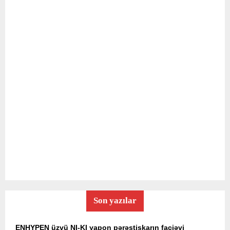
Son yazılar
ENHYPEN üzvü NI-KI yapon pərəstişkarın faciəvi