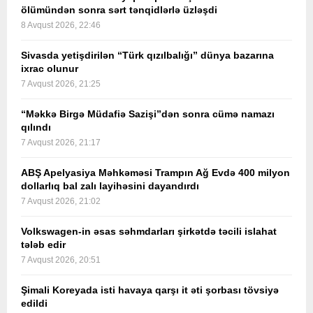
ölümündən sonra sərt tənqidlərlə üzləşdi
8 Avqust 2026, 22:46
Sivasda yetişdirilən “Türk qızılbalığı” dünya bazarına
ixrac olunur
7 Avqust 2026, 21:25
“Məkkə Birgə Müdafiə Sazişi”dən sonra cümə namazı
qılındı
7 Avqust 2026, 21:17
ABŞ Apelyasiya Məhkəməsi Trampın Ağ Evdə 400 milyon
dollarlıq bal zalı layihəsini dayandırdı
7 Avqust 2026, 21:02
Volkswagen-in əsas səhmdarları şirkətdə təcili islahat
tələb edir
7 Avqust 2026, 20:51
Şimali Koreyada isti havaya qarşı it əti şorbası tövsiyə
edildi