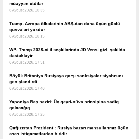
müəyyən etdilər
6 Avqust 2026, 18:35
Tramp: Avropa ölkələrinin ABŞ-dan daha üçün güclü
qüvvələri yoxdur
6 Avqust 2026, 18:15
WP: Tramp 2028-ci il seçkilərində JD Vensi gizli şəkildə
dəstəkləyir
6 Avqust 2026, 17:51
Böyük Britaniya Rusiyaya qarşı sanksiyalar siyahısını
genişləndirdi
6 Avqust 2026, 17:40
Yaponiya Baş naziri: Üç qeyri-nüvə prinsipinə sadiq
qalacağıq
6 Avqust 2026, 17:25
Qırğızıstan Prezidenti: Rusiya bazarı məhsullarımız üçün
əsas istiqamətlərdən biridir