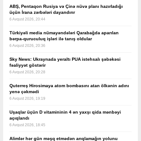
ABŞ, Pentaqon Rusiya və Çinə nüvə planı hazırladığı
üçün İrana zərbələri dayandırır
6 Avqust 2026, 20:44
Türkiyəli media nümayəndələri Qarabağda aparılan
bərpa-quruculuq işləri ilə tanış oldular
6 Avqust 2026, 20:36
Sky News: Ukraynada yeraltı PUA istehsalı şəbəkəsi
fəaliyyət göstərir
6 Avqust 2026, 20:28
Quterreş Hirosimaya atom bombasını atan ölkənin adını
yenə çəkmədi
6 Avqust 2026, 19:19
Uşaqlar üçün D vitamininin 4 ən yaxşı qida mənbəyi
açıqlandı
6 Avqust 2026, 18:45
Alimlər hər gün məşq etmədən arıqlamağın yolunu