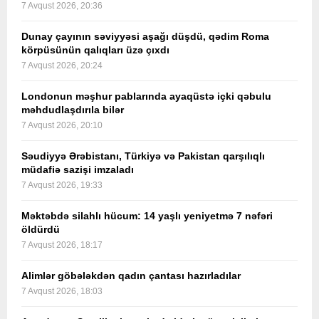
7 Avqust 2026, 20:36
Dunay çayının səviyyəsi aşağı düşdü, qədim Roma
körpüsünün qalıqları üzə çıxdı
7 Avqust 2026, 20:24
Londonun məşhur pablarında ayaqüstə içki qəbulu
məhdudlaşdırıla bilər
7 Avqust 2026, 20:10
Səudiyyə Ərəbistanı, Türkiyə və Pakistan qarşılıqlı
müdafiə sazişi imzaladı
7 Avqust 2026, 19:33
Məktəbdə silahlı hücum: 14 yaşlı yeniyetmə 7 nəfəri
öldürdü
7 Avqust 2026, 18:17
Alimlər göbələkdən qadın çantası hazırladılar
7 Avqust 2026, 18:03