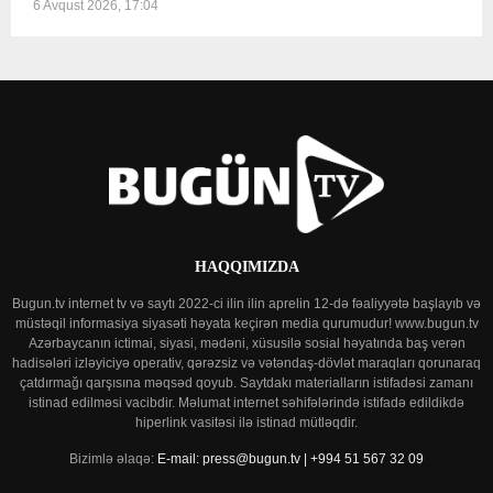
6 Avqust 2026, 17:04
HAQQIMIZDA
Bugun.tv internet tv və saytı 2022-ci ilin ilin aprelin 12-də fəaliyyətə başlayıb və
müstəqil informasiya siyasəti həyata keçirən media qurumudur! www.bugun.tv
Azərbaycanın ictimai, siyasi, mədəni, xüsusilə sosial həyatında baş verən
hadisələri izləyiciyə operativ, qərəzsiz və vətəndaş-dövlət maraqları qorunaraq
çatdırmağı qarşısına məqsəd qoyub. Saytdakı materialların istifadəsi zamanı
istinad edilməsi vacibdir. Məlumat internet səhifələrində istifadə edildikdə
hiperlink vasitəsi ilə istinad mütləqdir.
Bizimlə əlaqə:
E-mail: press@bugun.tv | +994 51 567 32 09