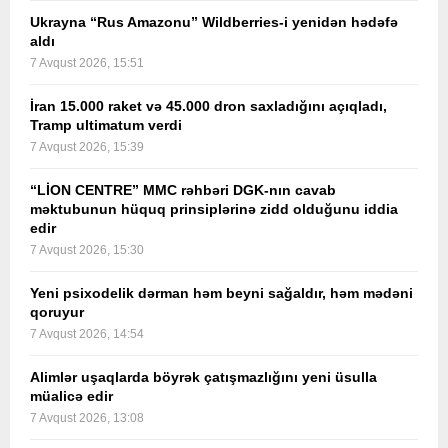
Ukrayna “Rus Amazonu” Wildberries-i yenidən hədəfə
aldı
7 Avqust 2026, 15:51
İran 15.000 raket və 45.000 dron saxladığını açıqladı,
Tramp ultimatum verdi
7 Avqust 2026, 15:39
“LİON CENTRE” MMC rəhbəri DGK-nın cavab
məktubunun hüquq prinsiplərinə zidd olduğunu iddia
edir
7 Avqust 2026, 15:30
Yeni psixodelik dərman həm beyni sağaldır, həm mədəni
qoruyur
7 Avqust 2026, 14:54
Alimlər uşaqlarda böyrək çatışmazlığını yeni üsulla
müalicə edir
7 Avqust 2026, 13:08