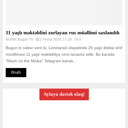
11 yaşlı məktəblini zorlayan rus müəllimi saxlanıldı
Müəllif:
Bugün TV
2 Fevral 2024, 17:29
0
Bugun.tv xəbər verir ki, Leninqrad vilayətində 25 yaşlı ibtidai sinif
müəlliməsi 11 yaşlı məktəbliyə cinsi təcavüz edib. Bu barədə
“Mash on the Moika” Telegram kanalı...
Ətraflı
Aylaya dəstək olaq!