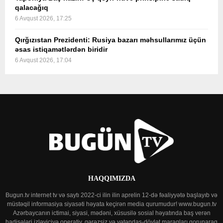
qalacağıq
6 Avqust 2026, 17:25
Qırğızıstan Prezidenti: Rusiya bazarı məhsullarımız üçün
əsas istiqamətlərdən biridir
6 Avqust 2026, 17:04
HAQQIMIZDA
Bugun.tv internet tv və saytı 2022-ci ilin ilin aprelin 12-də fəaliyyətə başlayıb və
müstəqil informasiya siyasəti həyata keçirən media qurumudur! www.bugun.tv
Azərbaycanın ictimai, siyasi, mədəni, xüsusilə sosial həyatında baş verən
hadisələri izləyiciyə operativ, qərəzsiz və vətəndaş-dövlət maraqları qorunaraq