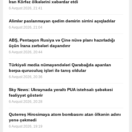
İran Körfəz ölkələrini xəbərdar etdi
6 Avqust 2026, 21:41
Alimlər paslanmayan qədim dəmirin sirrini açıqladılar
6 Avqust 2026, 21:04
ABŞ, Pentaqon Rusiya və Çinə nüvə planı hazırladığı
üçün İrana zərbələri dayandırır
6 Avqust 2026, 20:44
Türkiyəli media nümayəndələri Qarabağda aparılan
bərpa-quruculuq işləri ilə tanış oldular
6 Avqust 2026, 20:36
Sky News: Ukraynada yeraltı PUA istehsalı şəbəkəsi
fəaliyyət göstərir
6 Avqust 2026, 20:28
Quterreş Hirosimaya atom bombasını atan ölkənin adını
yenə çəkmədi
6 Avqust 2026, 19:19