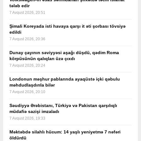
tələb edir
7 Avqust 2026, 20:51
Şimali Koreyada isti havaya qarşı it əti şorbası tövsiyə
edildi
7 Avqust 2026, 20:36
Dunay çayının səviyyəsi aşağı düşdü, qədim Roma
körpüsünün qalıqları üzə çıxdı
7 Avqust 2026, 20:24
Londonun məşhur pablarında ayaqüstə içki qəbulu
məhdudlaşdırıla bilər
7 Avqust 2026, 20:10
Səudiyyə Ərəbistanı, Türkiyə və Pakistan qarşılıqlı
müdafiə sazişi imzaladı
7 Avqust 2026, 19:33
Məktəbdə silahlı hücum: 14 yaşlı yeniyetmə 7 nəfəri
öldürdü