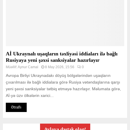
Aİ Ukraynalı uşaqların təxliyəsi iddiaları ilə bağlı
Rusiyaya yeni şəxsi sanksiyalar hazırlayır
Müəllif:
Aynur Camal
8 May 2026, 15:56
0
Avropa Birliyi Ukraynadakı döyüş bölgələrindən uşaqların
çıxarılması ilə bağlı iddialara görə Rusiya vətəndaşlarına qarşı
yeni şəxsi sanksiyalar tətbiq etməyə hazırlaşır. Məlumata görə,
Aİ-yə üzv ölkələrin xarici...
Ətraflı
Aylaya dəstək olaq!