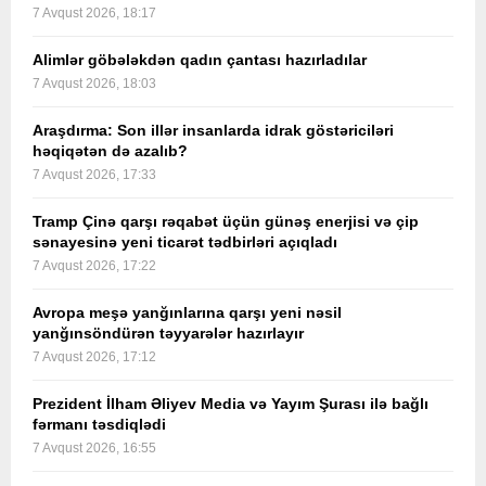
7 Avqust 2026, 18:17
Alimlər göbələkdən qadın çantası hazırladılar
7 Avqust 2026, 18:03
Araşdırma: Son illər insanlarda idrak göstəriciləri
həqiqətən də azalıb?
7 Avqust 2026, 17:33
Tramp Çinə qarşı rəqabət üçün günəş enerjisi və çip
sənayesinə yeni ticarət tədbirləri açıqladı
7 Avqust 2026, 17:22
Avropa meşə yanğınlarına qarşı yeni nəsil
yanğınsöndürən təyyarələr hazırlayır
7 Avqust 2026, 17:12
Prezident İlham Əliyev Media və Yayım Şurası ilə bağlı
fərmanı təsdiqlədi
7 Avqust 2026, 16:55