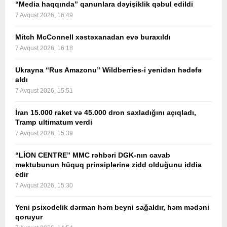
“Media haqqında” qanunlara dəyişiklik qəbul edildi
7 Avqust 2026, 16:49
Mitch McConnell xəstəxanadan evə buraxıldı
7 Avqust 2026, 16:18
Ukrayna “Rus Amazonu” Wildberries-i yenidən hədəfə
aldı
7 Avqust 2026, 15:51
İran 15.000 raket və 45.000 dron saxladığını açıqladı,
Tramp ultimatum verdi
7 Avqust 2026, 15:39
“LİON CENTRE” MMC rəhbəri DGK-nın cavab
məktubunun hüquq prinsiplərinə zidd olduğunu iddia
edir
7 Avqust 2026, 15:30
Yeni psixodelik dərman həm beyni sağaldır, həm mədəni
qoruyur