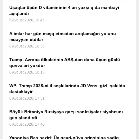
Uşaqlar üçün D vitamininin 4 ən yaxşı qida mənbəyi
açıqlandı
6 Avqust 2026, 18:45
Alimlər hər gün məşq etmədən arıqlamağın yolunu
müəyyən etdilər
6 Avqust 2026, 18:35
Tramp: Avropa ölkələrinin ABŞ-dan daha üçün güclü
qüvvələri yoxdur
6 Avqust 2026, 18:15
WP: Tramp 2028-ci il seçkilərində JD Vensi gizli şəkildə
dəstəkləyir
6 Avqust 2026, 17:51
Böyük Britaniya Rusiyaya qarşı sanksiyalar siyahısını
genişləndirdi
6 Avqust 2026, 17:40
Yaponiya Baş naziri: Üç qeyri-nüvə prinsipinə sadiq