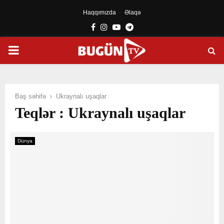
Haqqımızda
Əlaqə
Facebook
Instagram
Youtube
Telegram
PRIMARY
MENU
Baş səhifə
Ukraynalı uşaqlar
Teqlər : Ukraynalı uşaqlar
Dünya