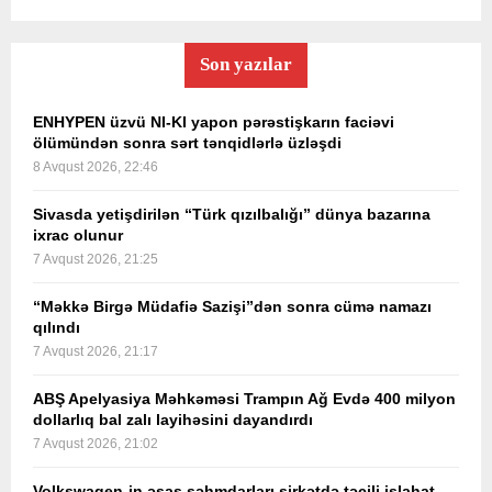
Son yazılar
ENHYPEN üzvü NI-KI yapon pərəstişkarın faciəvi
ölümündən sonra sərt tənqidlərlə üzləşdi
8 Avqust 2026, 22:46
Sivasda yetişdirilən “Türk qızılbalığı” dünya bazarına
ixrac olunur
7 Avqust 2026, 21:25
“Məkkə Birgə Müdafiə Sazişi”dən sonra cümə namazı
qılındı
7 Avqust 2026, 21:17
ABŞ Apelyasiya Məhkəməsi Trampın Ağ Evdə 400 milyon
dollarlıq bal zalı layihəsini dayandırdı
7 Avqust 2026, 21:02
Volkswagen-in əsas səhmdarları şirkətdə təcili islahat