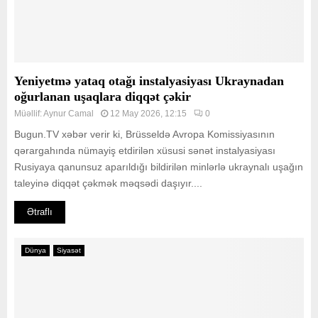
Yeniyetmə yataq otağı instalyasiyası Ukraynadan
oğurlanan uşaqlara diqqət çəkir
Müəllif:
Aynur Camal
12 May 2026, 12:15
0
Bugun.TV xəbər verir ki, Brüsseldə Avropa Komissiyasının
qərargahında nümayiş etdirilən xüsusi sənət instalyasiyası
Rusiyaya qanunsuz aparıldığı bildirilən minlərlə ukraynalı uşağın
taleyinə diqqət çəkmək məqsədi daşıyır....
Ətraflı
Dünya
Siyasət