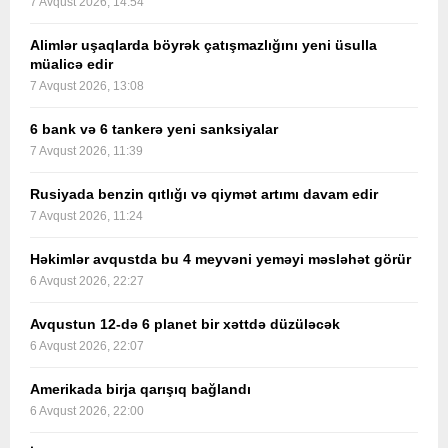
7 Avqust 2026, 14:54
Alimlər uşaqlarda böyrək çatışmazlığını yeni üsulla
müalicə edir
7 Avqust 2026, 13:08
6 bank və 6 tankerə yeni sanksiyalar
7 Avqust 2026, 11:39
Rusiyada benzin qıtlığı və qiymət artımı davam edir
7 Avqust 2026, 11:24
Həkimlər avqustda bu 4 meyvəni yeməyi məsləhət görür
6 Avqust 2026, 22:27
Avqustun 12-də 6 planet bir xəttdə düzüləcək
6 Avqust 2026, 22:07
Amerikada birja qarışıq bağlandı
6 Avqust 2026, 22:00