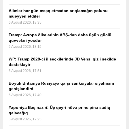
Alimlər hər gün məşq etmədən arıqlamağın yolunu
müəyyən etdilər
6 Avqust 2026, 18:35
Tramp: Avropa ölkələrinin ABŞ-dan daha üçün güclü
qüvvələri yoxdur
6 Avqust 2026, 18:15
WP: Tramp 2028-ci il seçkilərində JD Vensi gizli şəkildə
dəstəkləyir
6 Avqust 2026, 17:51
Böyük Britaniya Rusiyaya qarşı sanksiyalar siyahısını
genişləndirdi
6 Avqust 2026, 17:40
Yaponiya Baş naziri: Üç qeyri-nüvə prinsipinə sadiq
qalacağıq
6 Avqust 2026, 17:25