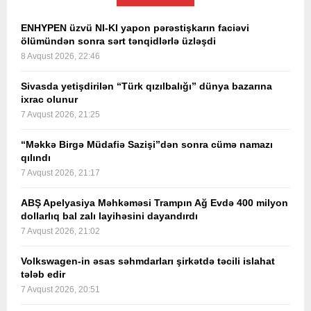
ENHYPEN üzvü NI-KI yapon pərəstişkarın faciəvi
ölümündən sonra sərt tənqidlərlə üzləşdi
8 Avqust 2026, 22:46
Sivasda yetişdirilən “Türk qızılbalığı” dünya bazarına
ixrac olunur
7 Avqust 2026, 21:25
“Məkkə Birgə Müdafiə Sazişi”dən sonra cümə namazı
qılındı
7 Avqust 2026, 21:17
ABŞ Apelyasiya Məhkəməsi Trampın Ağ Evdə 400 milyon
dollarlıq bal zalı layihəsini dayandırdı
7 Avqust 2026, 21:02
Volkswagen-in əsas səhmdarları şirkətdə təcili islahat
tələb edir
7 Avqust 2026, 20:51