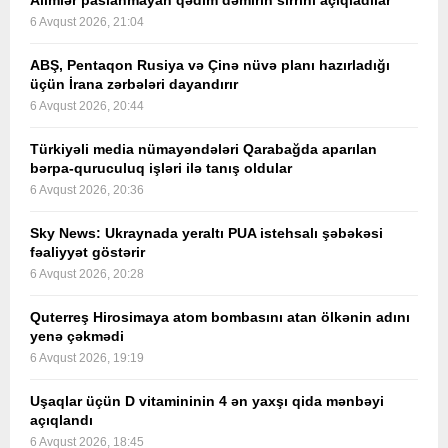
Alimlər paslanmayan qədim dəmirin sirrini açıqladılar
6 Avqust 2026, 21:04
ABŞ, Pentaqon Rusiya və Çinə nüvə planı hazırladığı
üçün İrana zərbələri dayandırır
6 Avqust 2026, 20:44
Türkiyəli media nümayəndələri Qarabağda aparılan
bərpa-quruculuq işləri ilə tanış oldular
6 Avqust 2026, 20:36
Sky News: Ukraynada yeraltı PUA istehsalı şəbəkəsi
fəaliyyət göstərir
6 Avqust 2026, 20:28
Quterreş Hirosimaya atom bombasını atan ölkənin adını
yenə çəkmədi
6 Avqust 2026, 19:19
Uşaqlar üçün D vitamininin 4 ən yaxşı qida mənbəyi
açıqlandı
6 Avqust 2026, 18:45