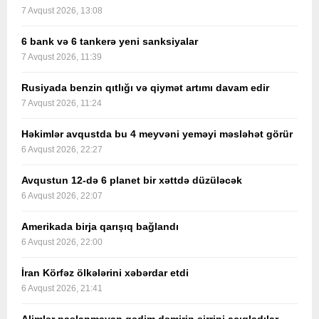
7 Avqust 2026, 13:08
6 bank və 6 tankerə yeni sanksiyalar
7 Avqust 2026, 11:39
Rusiyada benzin qıtlığı və qiymət artımı davam edir
7 Avqust 2026, 11:24
Həkimlər avqustda bu 4 meyvəni yeməyi məsləhət görür
6 Avqust 2026, 22:27
Avqustun 12-də 6 planet bir xəttdə düzüləcək
6 Avqust 2026, 22:07
Amerikada birja qarışıq bağlandı
6 Avqust 2026, 22:00
İran Körfəz ölkələrini xəbərdar etdi
6 Avqust 2026, 21:41