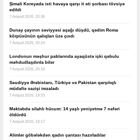
Şimali Koreyada isti havaya qarşı it əti şorbası tövsiyə
edildi
7 Avqust 2026, 20:36
Dunay çayının səviyyəsi aşağı düşdü, qədim Roma
körpüsünün qalıqları üzə çıxdı
7 Avqust 2026, 20:24
Londonun məşhur pablarında ayaqüstə içki qəbulu
məhdudlaşdırıla bilər
7 Avqust 2026, 20:10
Səudiyyə Ərəbistanı, Türkiyə və Pakistan qarşılıqlı
müdafiə sazişi imzaladı
7 Avqust 2026, 19:33
Məktəbdə silahlı hücum: 14 yaşlı yeniyetmə 7 nəfəri
öldürdü
7 Avqust 2026, 18:17
Alimlər göbələkdən qadın çantası hazırladılar