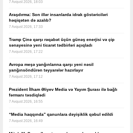
7 Avqust 2026, 18:03
Araşdırma: Son illər insanlarda idrak göstəriciləri
həqiqətən də azalıb?
7 Avqust 2026, 17:33
Tramp Çinə qarşı rəqabət üçün günəş enerjisi və çip
sənayesinə yeni ticarət tədbirləri açıqladı
7 Avqust 2026, 17:22
Avropa meşə yanğınlarına qarşı yeni nəsil
yanğınsöndürən təyyarələr hazırlayır
7 Avqust 2026, 17:12
Prezident İlham Əliyev Media və Yayım Şurası ilə bağlı
fərmanı təsdiqlədi
7 Avqust 2026, 16:55
“Media haqqında” qanunlara dəyişiklik qəbul edildi
7 Avqust 2026, 16:49