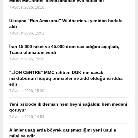
Mitch McConnell xəstəxanadan evə buraxıldı
7 Avqust 2026, 16:18
Ukrayna “Rus Amazonu” Wildberries-i yenidən hədəfə
aldı
7 Avqust 2026, 15:51
İran 15.000 raket və 45.000 dron saxladığını açıqladı,
Tramp ultimatum verdi
7 Avqust 2026, 15:39
“LİON CENTRE” MMC rəhbəri DGK-nın cavab
məktubunun hüquq prinsiplərinə zidd olduğunu iddia
edir
7 Avqust 2026, 15:30
Yeni psixodelik dərman həm beyni sağaldır, həm mədəni
qoruyur
7 Avqust 2026, 14:54
Alimlər uşaqlarda böyrək çatışmazlığını yeni üsulla
müalicə edir