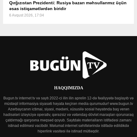
Qırğızıstan Prezidenti: Rusiya bazarı məhsullarımız üçün
əsas istiqamətlərdən biridir
6 Avqust 2026, 17:04
HAQQIMIZDA
Bugun.tv internet tv və saytı 2022-ci ilin ilin aprelin 12-də fəaliyyətə başlayıb və
müstəqil informasiya siyasəti həyata keçirən media qurumudur! www.bugun.tv
Azərbaycanın ictimai, siyasi, mədəni, xüsusilə sosial həyatında baş verən
hadisələri izləyiciyə operativ, qərəzsiz və vətəndaş-dövlət maraqları qorunaraq
çatdırmağı qarşısına məqsəd qoyub. Saytdakı materialların istifadəsi zamanı
istinad edilməsi vacibdir. Məlumat internet səhifələrində istifadə edildikdə
hiperlink vasitəsi ilə istinad mütləqdir.