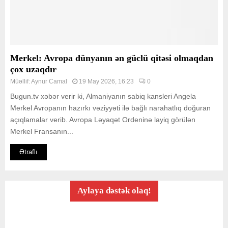
Merkel: Avropa dünyanın ən güclü qitəsi olmaqdan
çox uzaqdır
Müəllif:
Aynur Camal
19 May 2026, 16:23
0
Bugun.tv xəbər verir ki, Almaniyanın sabiq kansleri Angela
Merkel Avropanın hazırkı vəziyyəti ilə bağlı narahatlıq doğuran
açıqlamalar verib. Avropa Ləyaqət Ordeninə layiq görülən
Merkel Fransanın...
Ətraflı
Aylaya dəstək olaq!