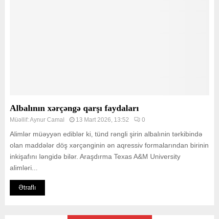
Albalının xərçəngə qarşı faydaları
Müəllif:
Aynur Camal
13 Mart 2026, 13:52
0
Alimlər müəyyən ediblər ki, tünd rəngli şirin albalınin tərkibində
olan maddələr döş xərçənginin ən aqressiv formalarından birinin
inkişafını ləngidə bilər. Araşdırma Texas A&M University
alimləri...
Ətraflı