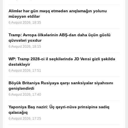
Alimlər hər gün məşq etmədən arıqlamağın yolunu
müəyyən etdilər
6 Avqust 2026, 18:35
Tramp: Avropa ölkələrinin ABŞ-dan daha üçün güclü
qüvvələri yoxdur
6 Avqust 2026, 18:15
WP: Tramp 2028-ci il seçkilərində JD Vensi gizli şəkildə
dəstəkləyir
6 Avqust 2026, 17:51
Böyük Britaniya Rusiyaya qarşı sanksiyalar siyahısını
genişləndirdi
6 Avqust 2026, 17:40
Yaponiya Baş naziri: Üç qeyri-nüvə prinsipinə sadiq
qalacağıq
6 Avqust 2026, 17:25