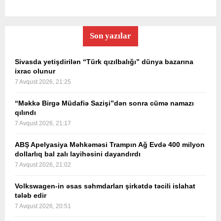
Son yazılar
Sivasda yetişdirilən “Türk qızılbalığı” dünya bazarına
ixrac olunur
7 Avqust 2026, 21:25
“Məkkə Birgə Müdafiə Sazişi”dən sonra cümə namazı
qılındı
7 Avqust 2026, 21:17
ABŞ Apelyasiya Məhkəməsi Trampın Ağ Evdə 400 milyon
dollarlıq bal zalı layihəsini dayandırdı
7 Avqust 2026, 21:02
Volkswagen-in əsas səhmdarları şirkətdə təcili islahat
tələb edir
7 Avqust 2026, 20:51