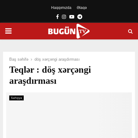
Haqqımızda
Əlaqə
Facebook
Instagram
Youtube
Telegram
PRIMARY
MENU
Baş səhifə
döş xərçəngi araşdırması
Teqlər : döş xərçəngi
araşdırması
Səhiyyə