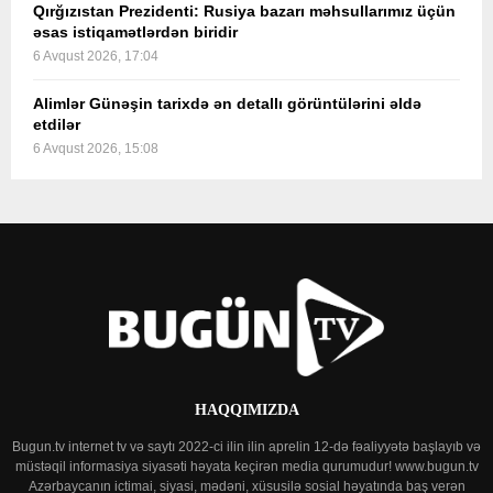
Qırğızıstan Prezidenti: Rusiya bazarı məhsullarımız üçün
əsas istiqamətlərdən biridir
6 Avqust 2026, 17:04
Alimlər Günəşin tarixdə ən detallı görüntülərini əldə
etdilər
6 Avqust 2026, 15:08
HAQQIMIZDA
Bugun.tv internet tv və saytı 2022-ci ilin ilin aprelin 12-də fəaliyyətə başlayıb və
müstəqil informasiya siyasəti həyata keçirən media qurumudur! www.bugun.tv
Azərbaycanın ictimai, siyasi, mədəni, xüsusilə sosial həyatında baş verən