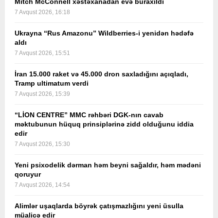
Mitch McConnell xəstəxanadan evə buraxıldı
7 Avqust 2026, 16:18
Ukrayna “Rus Amazonu” Wildberries-i yenidən hədəfə
aldı
7 Avqust 2026, 15:51
İran 15.000 raket və 45.000 dron saxladığını açıqladı,
Tramp ultimatum verdi
7 Avqust 2026, 15:39
“LİON CENTRE” MMC rəhbəri DGK-nın cavab
məktubunun hüquq prinsiplərinə zidd olduğunu iddia
edir
7 Avqust 2026, 15:30
Yeni psixodelik dərman həm beyni sağaldır, həm mədəni
qoruyur
7 Avqust 2026, 14:54
Alimlər uşaqlarda böyrək çatışmazlığını yeni üsulla
müalicə edir