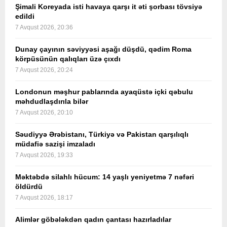
Şimali Koreyada isti havaya qarşı it əti şorbası tövsiyə
edildi
7 Avqust 2026, 20:36
Dunay çayının səviyyəsi aşağı düşdü, qədim Roma
körpüsünün qalıqları üzə çıxdı
7 Avqust 2026, 20:24
Londonun məşhur pablarında ayaqüstə içki qəbulu
məhdudlaşdırıla bilər
7 Avqust 2026, 20:10
Səudiyyə Ərəbistanı, Türkiyə və Pakistan qarşılıqlı
müdafiə sazişi imzaladı
7 Avqust 2026, 19:33
Məktəbdə silahlı hücum: 14 yaşlı yeniyetmə 7 nəfəri
öldürdü
7 Avqust 2026, 18:17
Alimlər göbələkdən qadın çantası hazırladılar