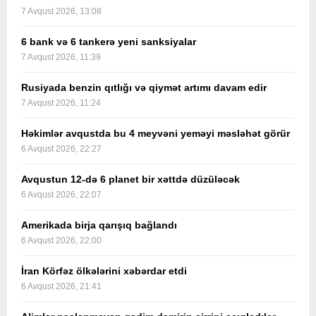
7 Avqust 2026, 13:08
6 bank və 6 tankerə yeni sanksiyalar
7 Avqust 2026, 11:39
Rusiyada benzin qıtlığı və qiymət artımı davam edir
7 Avqust 2026, 11:24
Həkimlər avqustda bu 4 meyvəni yeməyi məsləhət görür
6 Avqust 2026, 22:27
Avqustun 12-də 6 planet bir xəttdə düzüləcək
6 Avqust 2026, 22:07
Amerikada birja qarışıq bağlandı
6 Avqust 2026, 22:00
İran Körfəz ölkələrini xəbərdar etdi
6 Avqust 2026, 21:41