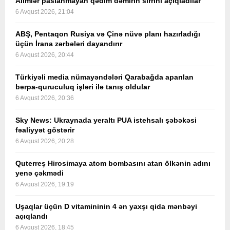
Alimlər paslanmayan qədim dəmirin sirrini açıqladılar
6 Avqust 2026, 21:04
ABŞ, Pentaqon Rusiya və Çinə nüvə planı hazırladığı
üçün İrana zərbələri dayandırır
6 Avqust 2026, 20:44
Türkiyəli media nümayəndələri Qarabağda aparılan
bərpa-quruculuq işləri ilə tanış oldular
6 Avqust 2026, 20:36
Sky News: Ukraynada yeraltı PUA istehsalı şəbəkəsi
fəaliyyət göstərir
6 Avqust 2026, 20:28
Quterreş Hirosimaya atom bombasını atan ölkənin adını
yenə çəkmədi
6 Avqust 2026, 19:19
Uşaqlar üçün D vitamininin 4 ən yaxşı qida mənbəyi
açıqlandı
6 Avqust 2026, 18:45