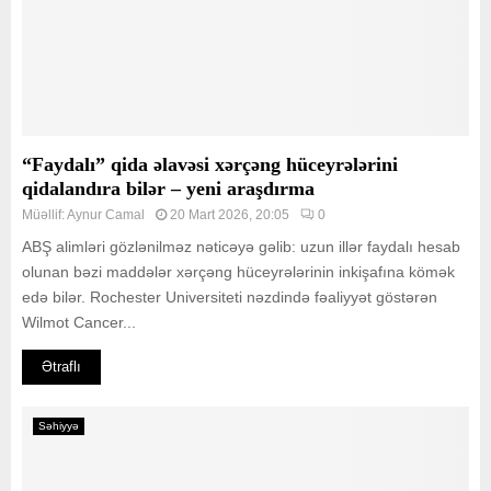
“Faydalı” qida əlavəsi xərçəng hüceyrələrini
qidalandıra bilər – yeni araşdırma
Müəllif:
Aynur Camal
20 Mart 2026, 20:05
0
ABŞ alimləri gözlənilməz nəticəyə gəlib: uzun illər faydalı hesab
olunan bəzi maddələr xərçəng hüceyrələrinin inkişafına kömək
edə bilər. Rochester Universiteti nəzdində fəaliyyət göstərən
Wilmot Cancer...
Ətraflı
Səhiyyə