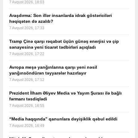
7 Avqust 2026, 18:03
Araşdırma: Son illər insanlarda idrak göstəriciləri
həqiqətən də azalıb?
7 Avqust 2026, 17:33
Tramp Çinə qarşı rəqabət üçün günəş enerjisi və çip
sənayesinə yeni ticarət tədbirləri açıqladı
7 Avqust 2026, 17:22
Avropa meşə yanğınlarına qarşı yeni nəsil
yanğınsöndürən təyyarələr hazırlayır
7 Avqust 2026, 17:12
Prezident İlham Əliyev Media və Yayım Şurası ilə bağlı
fərmanı təsdiqlədi
7 Avqust 2026, 16:55
“Media haqqında” qanunlara dəyişiklik qəbul edildi
7 Avqust 2026, 16:49