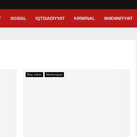
T
SOSIAL
İQTISADIYYAT
KRIMINAL
MƏDƏNIYYƏT
Baş xəbər
Mədəniyyət