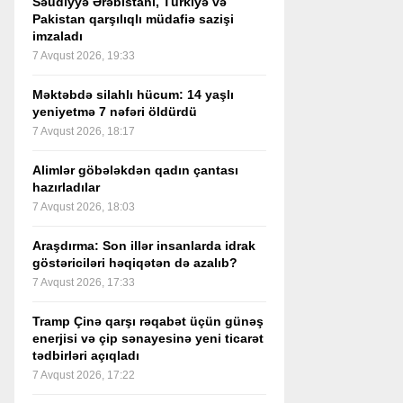
Səudiyyə Ərəbistanı, Türkiyə və
Pakistan qarşılıqlı müdafiə sazişi
imzaladı
7 Avqust 2026, 19:33
Məktəbdə silahlı hücum: 14 yaşlı
yeniyetmə 7 nəfəri öldürdü
7 Avqust 2026, 18:17
Alimlər göbələkdən qadın çantası
hazırladılar
7 Avqust 2026, 18:03
Araşdırma: Son illər insanlarda idrak
göstəriciləri həqiqətən də azalıb?
7 Avqust 2026, 17:33
Tramp Çinə qarşı rəqabət üçün günəş
enerjisi və çip sənayesinə yeni ticarət
tədbirləri açıqladı
7 Avqust 2026, 17:22