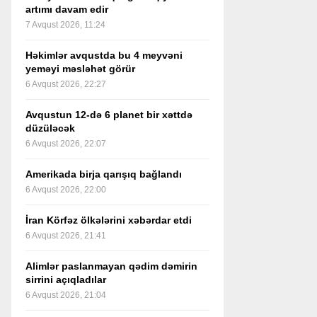
artımı davam edir
7 Avqust 2026, 11:24
Həkimlər avqustda bu 4 meyvəni
yeməyi məsləhət görür
6 Avqust 2026, 22:27
Avqustun 12-də 6 planet bir xəttdə
düzüləcək
6 Avqust 2026, 22:07
Amerikada birja qarışıq bağlandı
6 Avqust 2026, 22:00
İran Körfəz ölkələrini xəbərdar etdi
6 Avqust 2026, 21:41
Alimlər paslanmayan qədim dəmirin
sirrini açıqladılar
6 Avqust 2026, 21:04