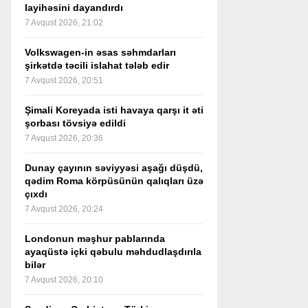
layihəsini dayandırdı
7 Avqust 2026, 21:02
Volkswagen-in əsas səhmdarları
şirkətdə təcili islahat tələb edir
7 Avqust 2026, 20:51
Şimali Koreyada isti havaya qarşı it əti
şorbası tövsiyə edildi
7 Avqust 2026, 20:36
Dunay çayının səviyyəsi aşağı düşdü,
qədim Roma körpüsünün qalıqları üzə
çıxdı
7 Avqust 2026, 20:24
Londonun məşhur pablarında
ayaqüstə içki qəbulu məhdudlaşdırıla
bilər
7 Avqust 2026, 20:10