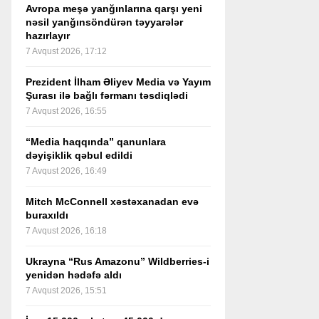
Avropa meşə yanğınlarına qarşı yeni
nəsil yanğınsöndürən təyyarələr
hazırlayır
7 Avqust 2026, 17:12
Prezident İlham Əliyev Media və Yayım
Şurası ilə bağlı fərmanı təsdiqlədi
7 Avqust 2026, 16:55
“Media haqqında” qanunlara
dəyişiklik qəbul edildi
7 Avqust 2026, 16:49
Mitch McConnell xəstəxanadan evə
buraxıldı
7 Avqust 2026, 16:18
Ukrayna “Rus Amazonu” Wildberries-i
yenidən hədəfə aldı
7 Avqust 2026, 15:51