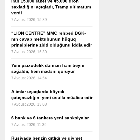
İran 15.000 raket və 45.000 dron
saxladığını açıqladı, Tramp ultimatum
verdi
7 Avqust 2026, 15:39
“LİON CENTRE” MMC rəhbəri DGK-
nın cavab məktubunun hüquq
prinsiplərinə zidd olduğunu iddia edir
7 Avqust 2026, 15:30
Yeni psixodelik dərman həm beyni
sağaldır, həm mədəni qoruyur
7 Avqust 2026, 14:54
Alimlər uşaqlarda böyrək
çatışmazlığını yeni üsulla müalicə edir
7 Avqust 2026, 13:08
6 bank və 6 tankerə yeni sanksiyalar
7 Avqust 2026, 11:39
Rusiyada benzin qıtlığı və qiymət