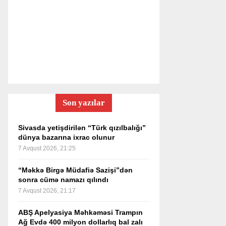
Son yazılar
Sivasda yetişdirilən “Türk qızılbalığı”
dünya bazarına ixrac olunur
7 Avqust 2026, 21:25
“Məkkə Birgə Müdafiə Sazişi”dən
sonra cümə namazı qılındı
7 Avqust 2026, 21:17
ABŞ Apelyasiya Məhkəməsi Trampın
Ağ Evdə 400 milyon dollarlıq bal zalı