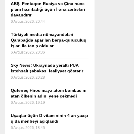
ABŞ, Pentaqon Rusiya və Çinə nüvə
planı hazırladığı üçün İrana zərbələri
dayandırır
6 Avqust 2026, 20:44
Türkiyəli media nümayəndələri
Qarabağda aparılan bərpa-quruculuq
işləri ilə tanış oldular
6 Avqust 2026, 20:36
Sky News: Ukraynada yeraltı PUA
istehsalı şəbəkəsi fəaliyyət göstərir
6 Avqust 2026, 20:28
Quterreş Hirosimaya atom bombasını
atan ölkənin adını yenə çəkmədi
6 Avqust 2026, 19:19
Uşaqlar üçün D vitamininin 4 ən yaxşı
qida mənbəyi açıqlandı
6 Avqust 2026, 18:45