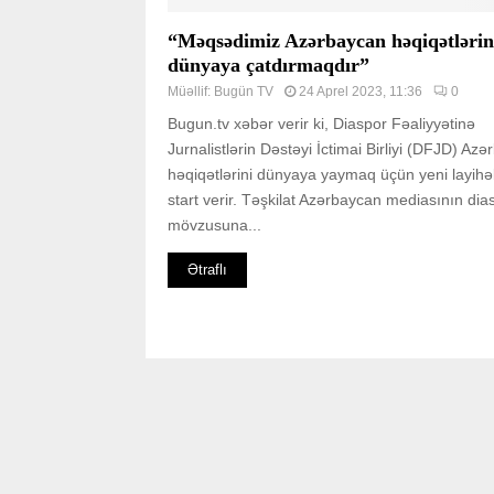
“Məqsədimiz Azərbaycan həqiqətlərin
dünyaya çatdırmaqdır”
Müəllif:
Bugün TV
24 Aprel 2023, 11:36
0
Bugun.tv xəbər verir ki, Diaspor Fəaliyyətinə
Jurnalistlərin Dəstəyi İctimai Birliyi (DFJD) Az
həqiqətlərini dünyaya yaymaq üçün yeni layihə
start verir. Təşkilat Azərbaycan mediasının dia
mövzusuna...
Ətraflı