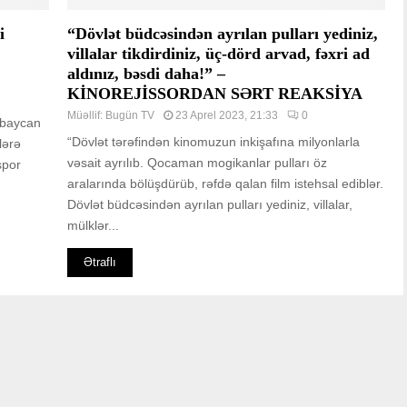
i
“Dövlət büdcəsindən ayrılan pulları yediniz,
villalar tikdirdiniz, üç-dörd arvad, fəxri ad
aldınız, bəsdi daha!” –
KİNOREJİSSORDAN SƏRT REAKSİYA
Müəllif:
Bugün TV
23 Aprel 2023, 21:33
0
ərbaycan
“Dövlət tərəfindən kinomuzun inkişafına milyonlarla
lərə
vəsait ayrılıb. Qocaman mogikanlar pulları öz
spor
aralarında bölüşdürüb, rəfdə qalan film istehsal ediblər.
Dövlət büdcəsindən ayrılan pulları yediniz, villalar,
mülklər...
Ətraflı