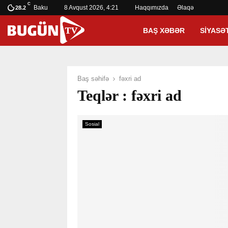
C
Baku
8 Avqust 2026, 4:21
Haqqımızda
Əlaqə
28.2
BAŞ XƏBƏR
SIYASƏ
Baş səhifə
fəxri ad
Teqlər : fəxri ad
Sosial