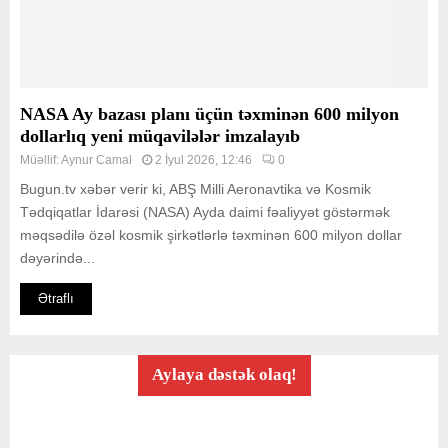
NASA Ay bazası planı üçün təxminən 600 milyon
dollarlıq yeni müqavilələr imzalayıb
Müəllif:
Aynur Camal
2 İyul 2026, 12:46
0
Bugun.tv xəbər verir ki, ABŞ Milli Aeronavtika və Kosmik
Tədqiqatlar İdarəsi (NASA) Ayda daimi fəaliyyət göstərmək
məqsədilə özəl kosmik şirkətlərlə təxminən 600 milyon dollar
dəyərində...
Ətraflı
Aylaya dəstək olaq!