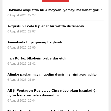
Həkimlər avqustda bu 4 meyvəni yeməyi məsləhət görür
6 Avqust 2026, 22:27
Avqustun 12-də 6 planet bir xəttdə düzüləcək
6 Avqust 2026, 22:07
Amerikada birja qarışıq bağlandı
6 Avqust 2026, 22:00
İran Körfəz ölkələrini xəbərdar etdi
6 Avqust 2026, 21:41
Alimlər paslanmayan qədim dəmirin sirrini açıqladılar
6 Avqust 2026, 21:04
ABŞ, Pentaqon Rusiya və Çinə nüvə planı hazırladığı
üçün İrana zərbələri dayandırır
6 Avqust 2026, 20:44