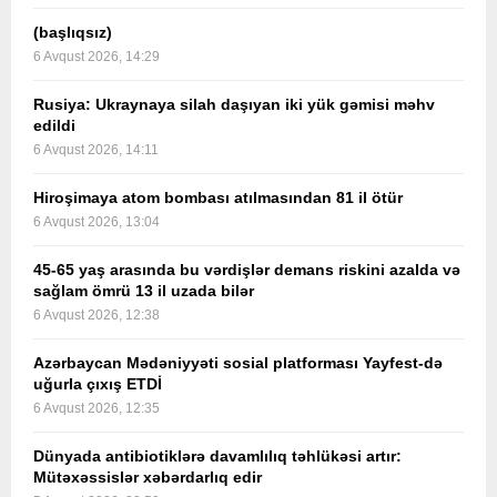
(başlıqsız)
6 Avqust 2026, 14:29
Rusiya: Ukraynaya silah daşıyan iki yük gəmisi məhv
edildi
6 Avqust 2026, 14:11
Hiroşimaya atom bombası atılmasından 81 il ötür
6 Avqust 2026, 13:04
45-65 yaş arasında bu vərdişlər demans riskini azalda və
sağlam ömrü 13 il uzada bilər
6 Avqust 2026, 12:38
Azərbaycan Mədəniyyəti sosial platforması Yayfest-də
uğurla çıxış ETDİ
6 Avqust 2026, 12:35
Dünyada antibiotiklərə davamlılıq təhlükəsi artır:
Mütəxəssislər xəbərdarlıq edir