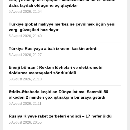
daha faydalı olduğunu açıqlayıblar
5 Avqust 2026, 21:54
Türkiyə qlobal maliyyə mərkəzinə çevrilmək üçün yeni
vergi güzəştləri hazırlayır
5 Avqust 2026, 21:40
Türkiyə Rusiyaya albalı ixracını kəskin artırdı
5 Avqust 2026, 21:27
Enerji böhranı: Reklam lövhələri və elektromobil
doldurma məntəqələri söndürüldü
5 Avqust 2026, 21:18
Əddis-Əbəbədə keçirilən Dünya İctimai Sammiti 50
ölkədən 2 mindən çox iştirakçını bir araya gətirdi
5 Avqust 2026, 21:11
Rusiya Kiyevə raket zərbələri endirdi – 17 nəfər öldü
5 Avqust 2026, 20:55