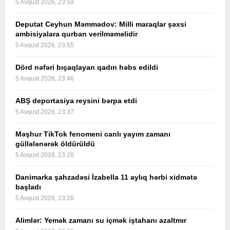
5 Avqust 2026, 23:59
Deputat Ceyhun Məmmədov: Milli maraqlar şəxsi
ambisiyalara qurban verilməməlidir
5 Avqust 2026, 23:55
Dörd nəfəri bıçaqlayan qadın həbs edildi
5 Avqust 2026, 23:46
ABŞ deportasiya reysini bərpa etdi
5 Avqust 2026, 23:37
Məşhur TikTok fenomeni canlı yayım zamanı
güllələnərək öldürüldü
5 Avqust 2026, 23:28
Danimarka şahzadəsi İzabella 11 aylıq hərbi xidmətə
başladı
5 Avqust 2026, 23:20
Alimlər: Yemək zamanı su içmək iştahanı azaltmır