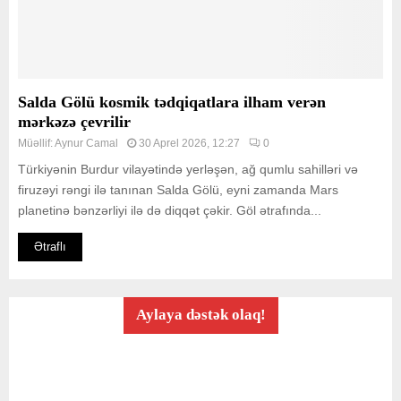
Salda Gölü kosmik tədqiqatlara ilham verən
mərkəzə çevrilir
Müəllif:
Aynur Camal
30 Aprel 2026, 12:27
0
Türkiyənin Burdur vilayətində yerləşən, ağ qumlu sahilləri və
firuzəyi rəngi ilə tanınan Salda Gölü, eyni zamanda Mars
planetinə bənzərliyi ilə də diqqət çəkir. Göl ətrafında...
Ətraflı
Aylaya dəstək olaq!