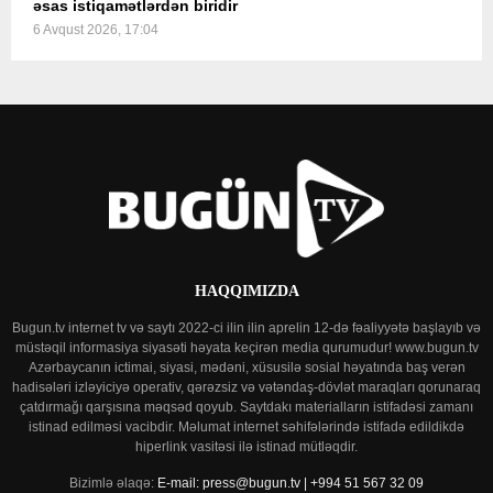
əsas istiqamətlərdən biridir
6 Avqust 2026, 17:04
HAQQIMIZDA
Bugun.tv internet tv və saytı 2022-ci ilin ilin aprelin 12-də fəaliyyətə başlayıb və
müstəqil informasiya siyasəti həyata keçirən media qurumudur! www.bugun.tv
Azərbaycanın ictimai, siyasi, mədəni, xüsusilə sosial həyatında baş verən
hadisələri izləyiciyə operativ, qərəzsiz və vətəndaş-dövlət maraqları qorunaraq
çatdırmağı qarşısına məqsəd qoyub. Saytdakı materialların istifadəsi zamanı
istinad edilməsi vacibdir. Məlumat internet səhifələrində istifadə edildikdə
hiperlink vasitəsi ilə istinad mütləqdir.
Bizimlə əlaqə:
E-mail: press@bugun.tv | +994 51 567 32 09