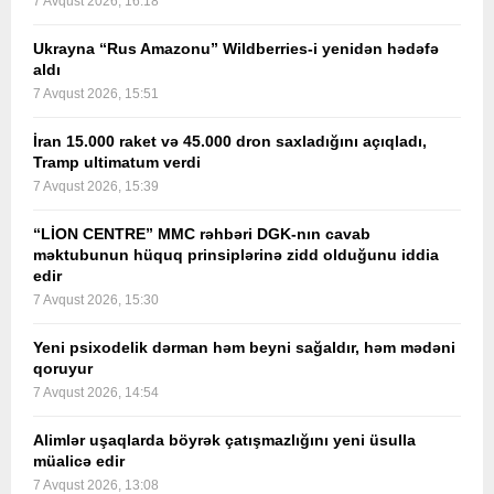
7 Avqust 2026, 16:18
Ukrayna “Rus Amazonu” Wildberries-i yenidən hədəfə
aldı
7 Avqust 2026, 15:51
İran 15.000 raket və 45.000 dron saxladığını açıqladı,
Tramp ultimatum verdi
7 Avqust 2026, 15:39
“LİON CENTRE” MMC rəhbəri DGK-nın cavab
məktubunun hüquq prinsiplərinə zidd olduğunu iddia
edir
7 Avqust 2026, 15:30
Yeni psixodelik dərman həm beyni sağaldır, həm mədəni
qoruyur
7 Avqust 2026, 14:54
Alimlər uşaqlarda böyrək çatışmazlığını yeni üsulla
müalicə edir
7 Avqust 2026, 13:08