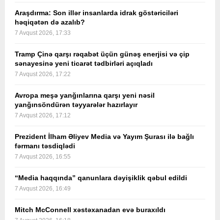
Araşdırma: Son illər insanlarda idrak göstəriciləri
həqiqətən də azalıb?
7 Avqust 2026, 17:33
Tramp Çinə qarşı rəqabət üçün günəş enerjisi və çip
sənayesinə yeni ticarət tədbirləri açıqladı
7 Avqust 2026, 17:22
Avropa meşə yanğınlarına qarşı yeni nəsil
yanğınsöndürən təyyarələr hazırlayır
7 Avqust 2026, 17:12
Prezident İlham Əliyev Media və Yayım Şurası ilə bağlı
fərmanı təsdiqlədi
7 Avqust 2026, 16:55
“Media haqqında” qanunlara dəyişiklik qəbul edildi
7 Avqust 2026, 16:49
Mitch McConnell xəstəxanadan evə buraxıldı