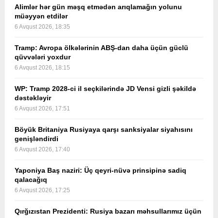
Alimlər hər gün məşq etmədən arıqlamağın yolunu
müəyyən etdilər
6 Avqust 2026, 18:35
Tramp: Avropa ölkələrinin ABŞ-dan daha üçün güclü
qüvvələri yoxdur
6 Avqust 2026, 18:15
WP: Tramp 2028-ci il seçkilərində JD Vensi gizli şəkildə
dəstəkləyir
6 Avqust 2026, 17:51
Böyük Britaniya Rusiyaya qarşı sanksiyalar siyahısını
genişləndirdi
6 Avqust 2026, 17:40
Yaponiya Baş naziri: Üç qeyri-nüvə prinsipinə sadiq
qalacağıq
6 Avqust 2026, 17:25
Qırğızıstan Prezidenti: Rusiya bazarı məhsullarımız üçün