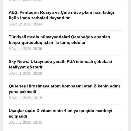
ABŞ, Pentaqon Rusiya və Çinə nüvə planı hazırladığı
üçün İrana zərbələri dayandırır
6 Avqust 2026, 20:44
Türkiyəli media nümayəndələri Qarabağda aparılan
bərpa-quruculuq işləri ilə tanış oldular
6 Avqust 2026, 20:36
Sky News: Ukraynada yeraltı PUA istehsalı şəbəkəsi
fəaliyyət göstərir
6 Avqust 2026, 20:28
Quterreş Hirosimaya atom bombasını atan ölkənin adını
yenə çəkmədi
6 Avqust 2026, 19:19
Uşaqlar üçün D vitamininin 4 ən yaxşı qida mənbəyi
açıqlandı
6 Avqust 2026, 18:45