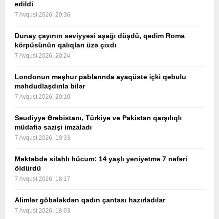
edildi
7 Avqust 2026, 20:36
Dunay çayının səviyyəsi aşağı düşdü, qədim Roma
körpüsünün qalıqları üzə çıxdı
7 Avqust 2026, 20:24
Londonun məşhur pablarında ayaqüstə içki qəbulu
məhdudlaşdırıla bilər
7 Avqust 2026, 20:10
Səudiyyə Ərəbistanı, Türkiyə və Pakistan qarşılıqlı
müdafiə sazişi imzaladı
7 Avqust 2026, 19:33
Məktəbdə silahlı hücum: 14 yaşlı yeniyetmə 7 nəfəri
öldürdü
7 Avqust 2026, 18:17
Alimlər göbələkdən qadın çantası hazırladılar
7 Avqust 2026, 18:03