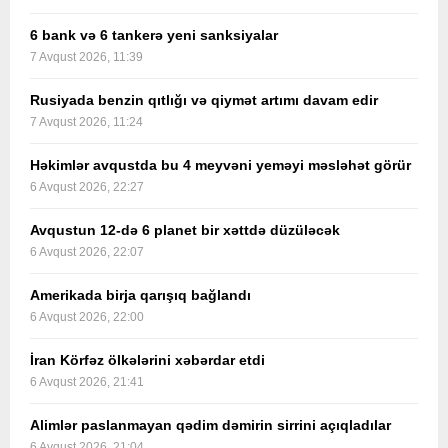
6 bank və 6 tankerə yeni sanksiyalar
7 Avqust 2026, 11:39
Rusiyada benzin qıtlığı və qiymət artımı davam edir
7 Avqust 2026, 11:24
Həkimlər avqustda bu 4 meyvəni yeməyi məsləhət görür
6 Avqust 2026, 22:27
Avqustun 12-də 6 planet bir xəttdə düzüləcək
6 Avqust 2026, 22:07
Amerikada birja qarışıq bağlandı
6 Avqust 2026, 22:00
İran Körfəz ölkələrini xəbərdar etdi
6 Avqust 2026, 21:41
Alimlər paslanmayan qədim dəmirin sirrini açıqladılar
6 Avqust 2026, 21:04