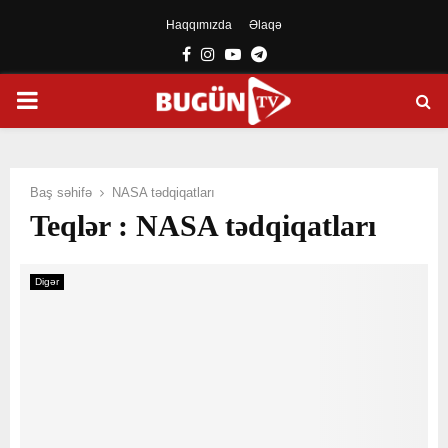
Haqqımızda
Əlaqə
Facebook
Instagram
Youtube
Telegram
PRIMARY
MENU
Baş səhifə
NASA tədqiqatları
Teqlər : NASA tədqiqatları
Digər