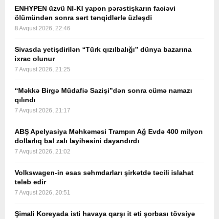
ENHYPEN üzvü NI-KI yapon pərəstişkarın faciəvi
ölümündən sonra sərt tənqidlərlə üzləşdi
8 Avqust 2026, 22:46
Sivasda yetişdirilən “Türk qızılbalığı” dünya bazarına
ixrac olunur
7 Avqust 2026, 21:25
“Məkkə Birgə Müdafiə Sazişi”dən sonra cümə namazı
qılındı
7 Avqust 2026, 21:17
ABŞ Apelyasiya Məhkəməsi Trampın Ağ Evdə 400 milyon
dollarlıq bal zalı layihəsini dayandırdı
7 Avqust 2026, 21:02
Volkswagen-in əsas səhmdarları şirkətdə təcili islahat
tələb edir
7 Avqust 2026, 20:51
Şimali Koreyada isti havaya qarşı it əti şorbası tövsiyə