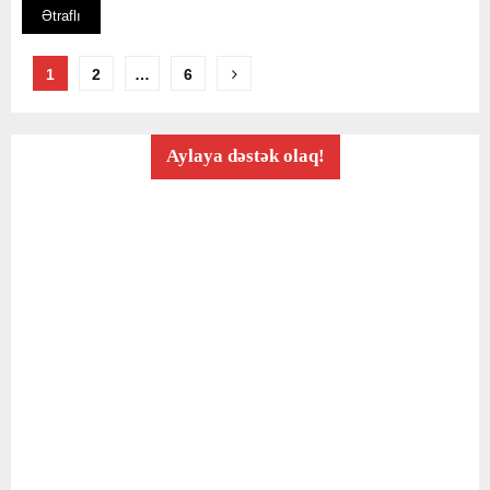
Ətraflı
Posts
1
2
…
6
pagination
Aylaya dəstək olaq!