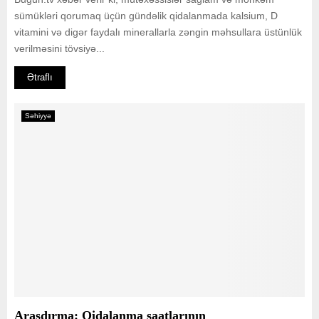
sümükləri qorumaq üçün gündəlik qidalanmada kalsium, D
vitamini və digər faydalı minerallarla zəngin məhsullara üstünlük
verilməsini tövsiyə...
Ətraflı
Səhiyyə
Araşdırma: Qidalanma saatlarının