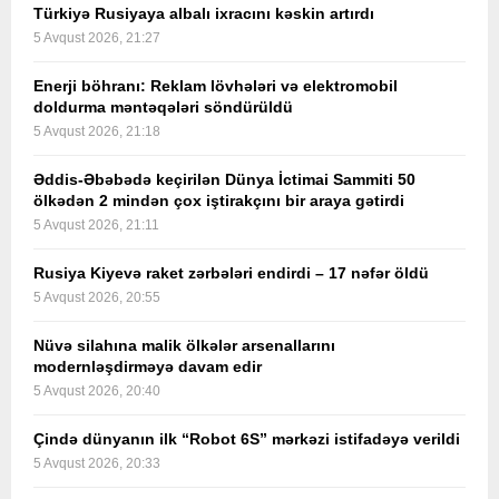
Türkiyə Rusiyaya albalı ixracını kəskin artırdı
5 Avqust 2026, 21:27
Enerji böhranı: Reklam lövhələri və elektromobil
doldurma məntəqələri söndürüldü
5 Avqust 2026, 21:18
Əddis-Əbəbədə keçirilən Dünya İctimai Sammiti 50
ölkədən 2 mindən çox iştirakçını bir araya gətirdi
5 Avqust 2026, 21:11
Rusiya Kiyevə raket zərbələri endirdi – 17 nəfər öldü
5 Avqust 2026, 20:55
Nüvə silahına malik ölkələr arsenallarını
modernləşdirməyə davam edir
5 Avqust 2026, 20:40
Çində dünyanın ilk “Robot 6S” mərkəzi istifadəyə verildi
5 Avqust 2026, 20:33