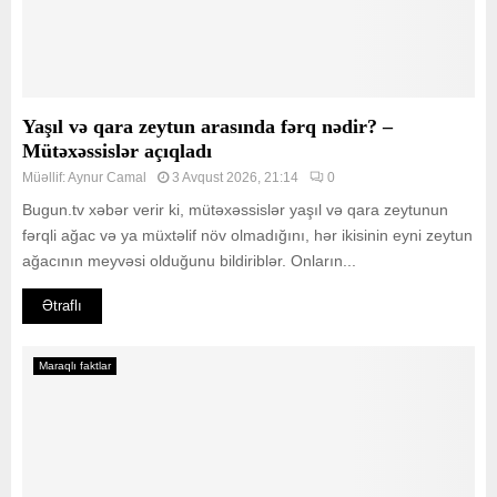
Yaşıl və qara zeytun arasında fərq nədir? –
Mütəxəssislər açıqladı
Müəllif:
Aynur Camal
3 Avqust 2026, 21:14
0
Bugun.tv xəbər verir ki, mütəxəssislər yaşıl və qara zeytunun
fərqli ağac və ya müxtəlif növ olmadığını, hər ikisinin eyni zeytun
ağacının meyvəsi olduğunu bildiriblər. Onların...
Ətraflı
Maraqlı faktlar