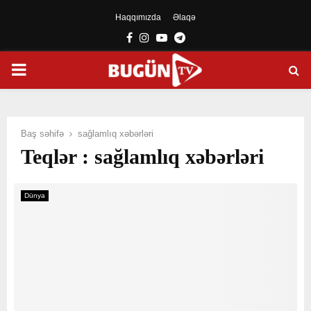
Haqqımızda
Əlaqə
Facebook
Instagram
Youtube
Telegram
PRIMARY
MENU
Baş səhifə
sağlamlıq xəbərləri
Teqlər : sağlamlıq xəbərləri
Dünya