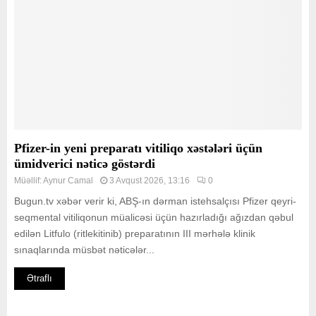
Pfizer-in yeni preparatı vitiliqo xəstələri üçün
ümidverici nəticə göstərdi
Müəllif:
Aynur Camal
3 Avqust 2026, 13:16
0
Bugun.tv xəbər verir ki, ABŞ-ın dərman istehsalçısı Pfizer qeyri-
seqmental vitiliqonun müalicəsi üçün hazırladığı ağızdan qəbul
edilən Litfulo (ritlekitinib) preparatının III mərhələ klinik
sınaqlarında müsbət nəticələr...
Ətraflı