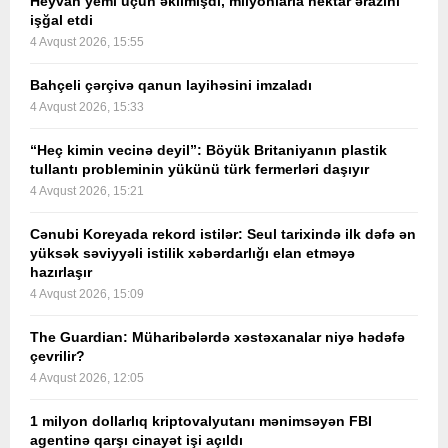
Heyvan yemi üçün əkilmişdi, milyonlarla hektar ərazini
işğal etdi
4 Avqust 2026, 15:55
Bahçeli çərçivə qanun layihəsini imzaladı
4 Avqust 2026, 15:33
“Heç kimin vecinə deyil”: Böyük Britaniyanın plastik
tullantı probleminin yükünü türk fermerləri daşıyır
4 Avqust 2026, 15:21
Cənubi Koreyada rekord istilər: Seul tarixində ilk dəfə ən
yüksək səviyyəli istilik xəbərdarlığı elan etməyə
hazırlaşır
4 Avqust 2026, 15:09
The Guardian: Müharibələrdə xəstəxanalar niyə hədəfə
çevrilir?
4 Avqust 2026, 12:05
1 milyon dollarlıq kriptovalyutanı mənimsəyən FBI
agentinə qarşı cinayət işi açıldı