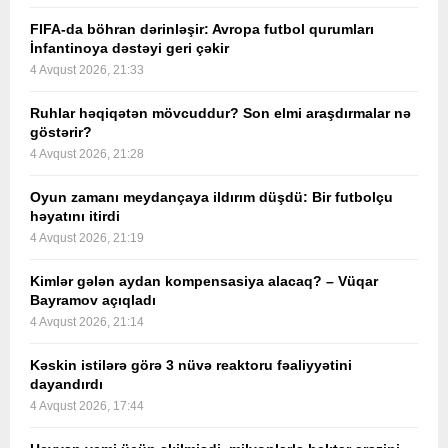
FIFA-da böhran dərinləşir: Avropa futbol qurumları
İnfantinoya dəstəyi geri çəkir
4 Avqust 2026, 21:33
Ruhlar həqiqətən mövcuddur? Son elmi araşdırmalar nə
göstərir?
4 Avqust 2026, 21:28
Oyun zamanı meydançaya ildırım düşdü: Bir futbolçu
həyatını itirdi
4 Avqust 2026, 21:19
Kimlər gələn aydan kompensasiya alacaq? – Vüqar
Bayramov açıqladı
4 Avqust 2026, 21:14
Kəskin istilərə görə 3 nüvə reaktoru fəaliyyətini
dayandırdı
4 Avqust 2026, 17:44