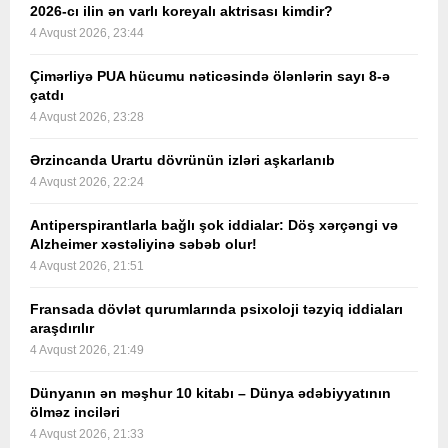
2026-cı ilin ən varlı koreyalı aktrisası kimdir?
4 Avqust 2026, 23:44
Çimərliyə PUA hücumu nəticəsində ölənlərin sayı 8-ə
çatdı
4 Avqust 2026, 23:28
Ərzincanda Urartu dövrünün izləri aşkarlanıb
4 Avqust 2026, 22:24
Antiperspirantlarla bağlı şok iddialar: Döş xərçəngi və
Alzheimer xəstəliyinə səbəb olur!
4 Avqust 2026, 21:51
Fransada dövlət qurumlarında psixoloji təzyiq iddiaları
araşdırılır
4 Avqust 2026, 21:49
Dünyanın ən məşhur 10 kitabı – Dünya ədəbiyyatının
ölməz inciləri
4 Avqust 2026, 21:33