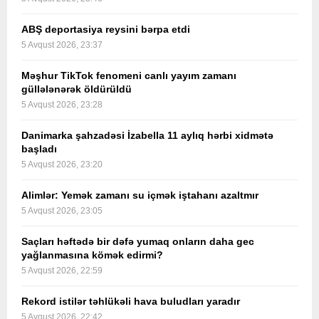
ABŞ deportasiya reysini bərpa etdi
5 Avqust 2026, 23:37
Məşhur TikTok fenomeni canlı yayım zamanı
güllələnərək öldürüldü
5 Avqust 2026, 23:28
Danimarka şahzadəsi İzabella 11 aylıq hərbi xidmətə
başladı
5 Avqust 2026, 23:20
Alimlər: Yemək zamanı su içmək iştahanı azaltmır
5 Avqust 2026, 23:05
Saçları həftədə bir dəfə yumaq onların daha gec
yağlanmasına kömək edirmi?
5 Avqust 2026, 22:59
Rekord istilər təhlükəli hava buludları yaradır
5 Avqust 2026, 22:42