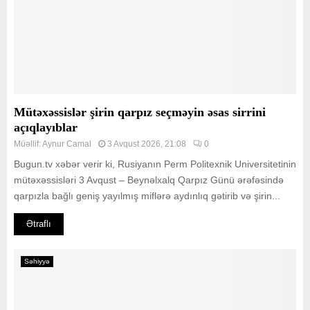
Mütəxəssislər şirin qarpız seçməyin əsas sirrini
açıqlayıblar
Müəllif:
Aynur Camal
3 Avqust 2026, 21:08
0
Bugun.tv xəbər verir ki, Rusiyanın Perm Politexnik Universitetinin
mütəxəssisləri 3 Avqust – Beynəlxalq Qarpız Günü ərəfəsində
qarpızla bağlı geniş yayılmış miflərə aydınlıq gətirib və şirin...
Ətraflı
Səhiyyə