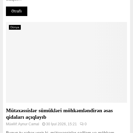
Ətraflı
Dünya
Mütəxəssislər sümükləri möhkəmləndirən əsas
qidaları açıqlayıb
Müəllif:
Aynur Camal
30 İyul 2026, 15:21
0
Bugun.tv xəbər verir ki, mütəxəssislər sağlam və möhkəm