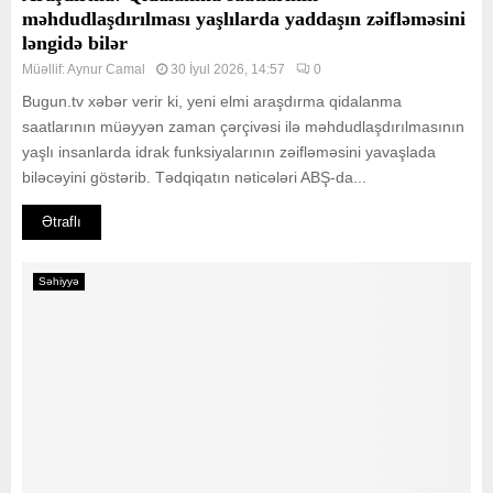
məhdudlaşdırılması yaşlılarda yaddaşın zəifləməsini
ləngidə bilər
Müəllif:
Aynur Camal
30 İyul 2026, 14:57
0
Bugun.tv xəbər verir ki, yeni elmi araşdırma qidalanma
saatlarının müəyyən zaman çərçivəsi ilə məhdudlaşdırılmasının
yaşlı insanlarda idrak funksiyalarının zəifləməsini yavaşlada
biləcəyini göstərib. Tədqiqatın nəticələri ABŞ-da...
Ətraflı
Səhiyyə