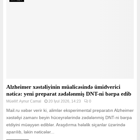
Alzheimer xəstəliyinin müalicəsində ümidverici
nəticə: yeni preparat zədələnmiş DNT-ni bərpa edib
Müəllif:
Aynur Camal
20 İyul 2026, 14:23
0
Mail.ru xəbər verir ki, alimlər eksperimental preparatın Alzheimer
xəstəliyi zamanı beyin hüceyrələrində zədələnmiş DNT-ni bərpa
etdiyini müəyyən ediblər. Araşdırma hələlik siçanlar üzərində
aparılıb, lakin nəticələr...