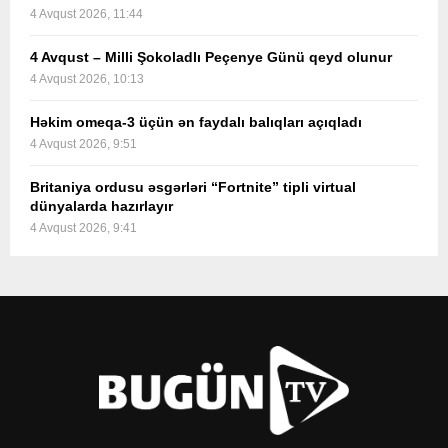
4 Avqust 2026, 11:44
4 Avqust – Milli Şokoladlı Peçenye Günü qeyd olunur
4 Avqust 2026, 10:13
Həkim omeqa-3 üçün ən faydalı balıqları açıqladı
4 Avqust 2026, 9:51
Britaniya ordusu əsgərləri “Fortnite” tipli virtual
dünyalarda hazırlayır
4 Avqust 2026, 9:41