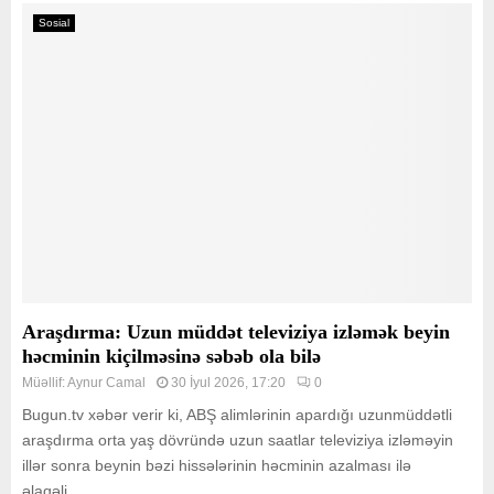
Sosial
Araşdırma: Uzun müddət televiziya izləmək beyin
həcminin kiçilməsinə səbəb ola bilə
Müəllif:
Aynur Camal
30 İyul 2026, 17:20
0
Bugun.tv xəbər verir ki, ABŞ alimlərinin apardığı uzunmüddətli
araşdırma orta yaş dövründə uzun saatlar televiziya izləməyin
illər sonra beynin bəzi hissələrinin həcminin azalması ilə
əlaqəli...