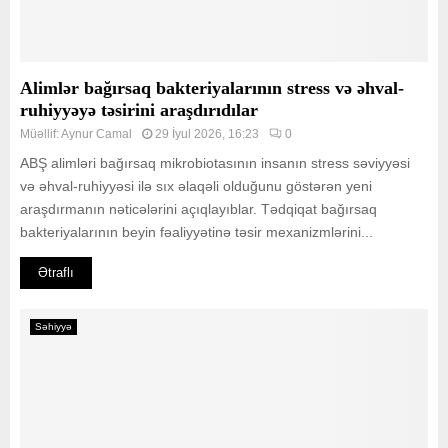
Alimlər bağırsaq bakteriyalarının stress və əhval-
ruhiyyəyə təsirini araşdırıdılar
Müəllif:
Aynur Camal
29 İyul 2026, 16:23
0
ABŞ alimləri bağırsaq mikrobiotasının insanın stress səviyyəsi
və əhval-ruhiyyəsi ilə sıx əlaqəli olduğunu göstərən yeni
araşdırmanın nəticələrini açıqlayıblar. Tədqiqat bağırsaq
bakteriyalarının beyin fəaliyyətinə təsir mexanizmlərini...
Ətraflı
Səhiyyə