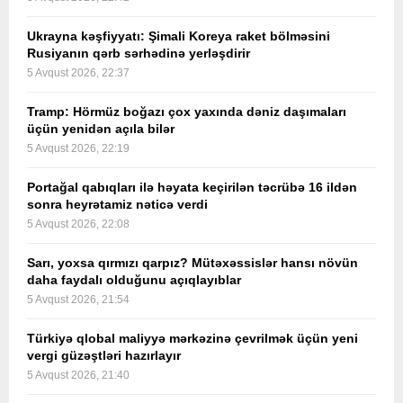
Ukrayna kəşfiyyatı: Şimali Koreya raket bölməsini
Rusiyanın qərb sərhədinə yerləşdirir
5 Avqust 2026, 22:37
Tramp: Hörmüz boğazı çox yaxında dəniz daşımaları
üçün yenidən açıla bilər
5 Avqust 2026, 22:19
Portağal qabıqları ilə həyata keçirilən təcrübə 16 ildən
sonra heyrətamiz nəticə verdi
5 Avqust 2026, 22:08
Sarı, yoxsa qırmızı qarpız? Mütəxəssislər hansı növün
daha faydalı olduğunu açıqlayıblar
5 Avqust 2026, 21:54
Türkiyə qlobal maliyyə mərkəzinə çevrilmək üçün yeni
vergi güzəştləri hazırlayır
5 Avqust 2026, 21:40