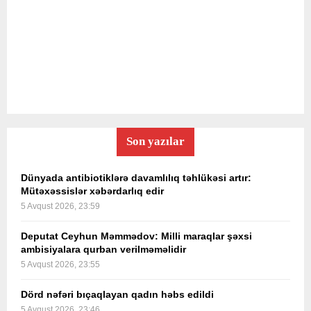
Son yazılar
Dünyada antibiotiklərə davamlılıq təhlükəsi artır:
Mütəxəssislər xəbərdarlıq edir
5 Avqust 2026, 23:59
Deputat Ceyhun Məmmədov: Milli maraqlar şəxsi
ambisiyalara qurban verilməməlidir
5 Avqust 2026, 23:55
Dörd nəfəri bıçaqlayan qadın həbs edildi
5 Avqust 2026, 23:46