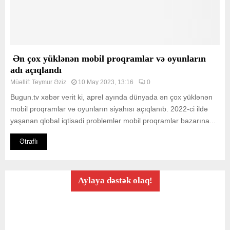
Ən çox yüklənən mobil proqramlar və oyunların
adı açıqlandı
Müəllif:
Teymur Əziz
10 May 2023, 13:16
0
Bugun.tv xəbər verit ki, aprel ayında dünyada ən çox yüklənən
mobil proqramlar və oyunların siyahısı açıqlanıb. 2022-ci ildə
yaşanan qlobal iqtisadi problemlər mobil proqramlar bazarına...
Ətraflı
Aylaya dəstək olaq!