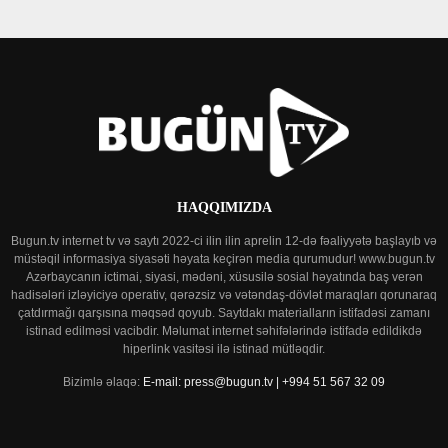
HAQQIMIZDA
Bugun.tv internet tv və saytı 2022-ci ilin ilin aprelin 12-də fəaliyyətə başlayıb və
müstəqil informasiya siyasəti həyata keçirən media qurumudur! www.bugun.tv
Azərbaycanın ictimai, siyasi, mədəni, xüsusilə sosial həyatında baş verən
hadisələri izləyiciyə operativ, qərəzsiz və vətəndaş-dövlət maraqları qorunaraq
çatdırmağı qarşısına məqsəd qoyub. Saytdakı materialların istifadəsi zamanı
istinad edilməsi vacibdir. Məlumat internet səhifələrində istifadə edildikdə
hiperlink vasitəsi ilə istinad mütləqdir.
Bizimlə əlaqə:
E-mail: press@bugun.tv | +994 51 567 32 09