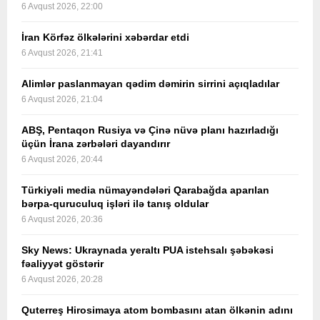
6 Avqust 2026, 22:00
İran Körfəz ölkələrini xəbərdar etdi
6 Avqust 2026, 21:41
Alimlər paslanmayan qədim dəmirin sirrini açıqladılar
6 Avqust 2026, 21:04
ABŞ, Pentaqon Rusiya və Çinə nüvə planı hazırladığı
üçün İrana zərbələri dayandırır
6 Avqust 2026, 20:44
Türkiyəli media nümayəndələri Qarabağda aparılan
bərpa-quruculuq işləri ilə tanış oldular
6 Avqust 2026, 20:36
Sky News: Ukraynada yeraltı PUA istehsalı şəbəkəsi
fəaliyyət göstərir
6 Avqust 2026, 20:28
Quterreş Hirosimaya atom bombasını atan ölkənin adını