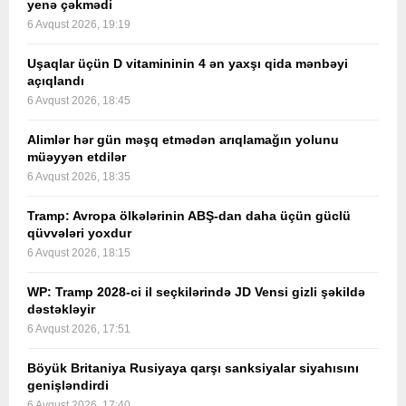
yenə çəkmədi
6 Avqust 2026, 19:19
Uşaqlar üçün D vitamininin 4 ən yaxşı qida mənbəyi
açıqlandı
6 Avqust 2026, 18:45
Alimlər hər gün məşq etmədən arıqlamağın yolunu
müəyyən etdilər
6 Avqust 2026, 18:35
Tramp: Avropa ölkələrinin ABŞ-dan daha üçün güclü
qüvvələri yoxdur
6 Avqust 2026, 18:15
WP: Tramp 2028-ci il seçkilərində JD Vensi gizli şəkildə
dəstəkləyir
6 Avqust 2026, 17:51
Böyük Britaniya Rusiyaya qarşı sanksiyalar siyahısını
genişləndirdi
6 Avqust 2026, 17:40