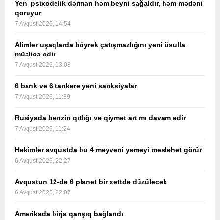
Yeni psixodelik dərman həm beyni sağaldır, həm mədəni
qoruyur
7 Avqust 2026, 14:54
Alimlər uşaqlarda böyrək çatışmazlığını yeni üsulla
müalicə edir
7 Avqust 2026, 13:08
6 bank və 6 tankerə yeni sanksiyalar
7 Avqust 2026, 11:39
Rusiyada benzin qıtlığı və qiymət artımı davam edir
7 Avqust 2026, 11:24
Həkimlər avqustda bu 4 meyvəni yeməyi məsləhət görür
6 Avqust 2026, 22:27
Avqustun 12-də 6 planet bir xəttdə düzüləcək
6 Avqust 2026, 22:07
Amerikada birja qarışıq bağlandı