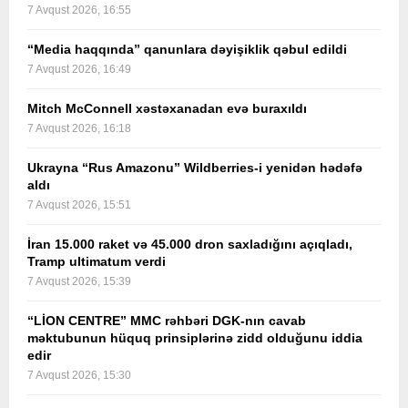
7 Avqust 2026, 16:55
“Media haqqında” qanunlara dəyişiklik qəbul edildi
7 Avqust 2026, 16:49
Mitch McConnell xəstəxanadan evə buraxıldı
7 Avqust 2026, 16:18
Ukrayna “Rus Amazonu” Wildberries-i yenidən hədəfə
aldı
7 Avqust 2026, 15:51
İran 15.000 raket və 45.000 dron saxladığını açıqladı,
Tramp ultimatum verdi
7 Avqust 2026, 15:39
“LİON CENTRE” MMC rəhbəri DGK-nın cavab
məktubunun hüquq prinsiplərinə zidd olduğunu iddia
edir
7 Avqust 2026, 15:30