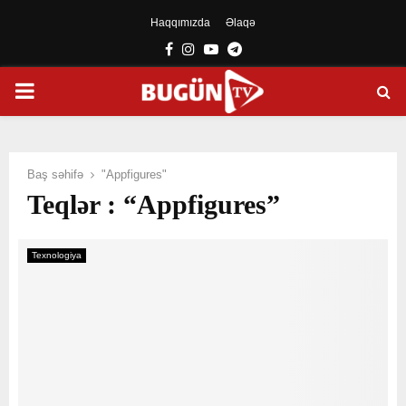
Haqqımızda
Əlaqə
Facebook
Instagram
Youtube
Telegram
PRIMARY
MENU
Baş səhifə
"Appfigures"
Teqlər : “Appfigures”
Texnologiya