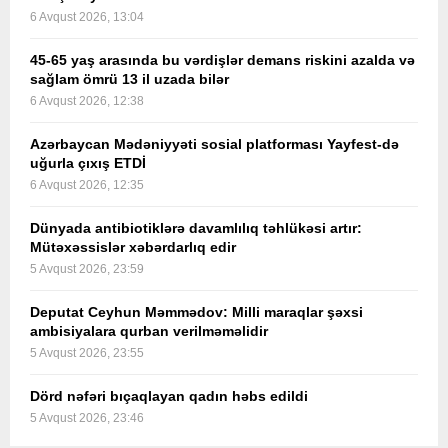
6 Avqust 2026, 13:04
45-65 yaş arasında bu vərdişlər demans riskini azalda və
sağlam ömrü 13 il uzada bilər
6 Avqust 2026, 12:38
Azərbaycan Mədəniyyəti sosial platforması Yayfest-də
uğurla çıxış ETDİ
6 Avqust 2026, 12:35
Dünyada antibiotiklərə davamlılıq təhlükəsi artır:
Mütəxəssislər xəbərdarlıq edir
5 Avqust 2026, 23:59
Deputat Ceyhun Məmmədov: Milli maraqlar şəxsi
ambisiyalara qurban verilməməlidir
5 Avqust 2026, 23:55
Dörd nəfəri bıçaqlayan qadın həbs edildi
5 Avqust 2026, 23:46