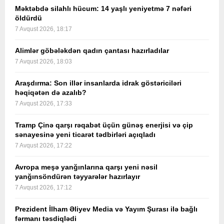
Məktəbdə silahlı hücum: 14 yaşlı yeniyetmə 7 nəfəri
öldürdü
7 Avqust 2026, 18:17
Alimlər göbələkdən qadın çantası hazırladılar
7 Avqust 2026, 18:03
Araşdırma: Son illər insanlarda idrak göstəriciləri
həqiqətən də azalıb?
7 Avqust 2026, 17:33
Tramp Çinə qarşı rəqabət üçün günəş enerjisi və çip
sənayesinə yeni ticarət tədbirləri açıqladı
7 Avqust 2026, 17:22
Avropa meşə yanğınlarına qarşı yeni nəsil
yanğınsöndürən təyyarələr hazırlayır
7 Avqust 2026, 17:12
Prezident İlham Əliyev Media və Yayım Şurası ilə bağlı
fərmanı təsdiqlədi