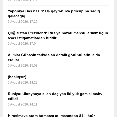
Yaponiya Baş naziri: Üç qeyri-nüvə prinsipinə sadiq
qalacağıq
6 Avqust 2026, 17:25
Qırğızıstan Prezidenti: Rusiya bazarı məhsullarımız üçün
əsas istiqamətlərdən biridir
6 Avqust 2026, 17:04
Alimlər Günəşin tarixdə ən detallı görüntülərini əldə
etdilər
6 Avqust 2026, 15:08
(başlıqsız)
6 Avqust 2026, 14:29
Rusiya: Ukraynaya silah daşıyan iki yük gəmisi məhv
edildi
6 Avqust 2026, 14:11
Hiroşimaya atom bombası atılmasından 81 il ötür