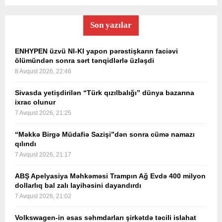
Son yazılar
ENHYPEN üzvü NI-KI yapon pərəstişkarın faciəvi
ölümündən sonra sərt tənqidlərlə üzləşdi
8 Avqust 2026, 22:46
Sivasda yetişdirilən “Türk qızılbalığı” dünya bazarına
ixrac olunur
7 Avqust 2026, 21:25
“Məkkə Birgə Müdafiə Sazişi”dən sonra cümə namazı
qılındı
7 Avqust 2026, 21:17
ABŞ Apelyasiya Məhkəməsi Trampın Ağ Evdə 400 milyon
dollarlıq bal zalı layihəsini dayandırdı
7 Avqust 2026, 21:02
Volkswagen-in əsas səhmdarları şirkətdə təcili islahat