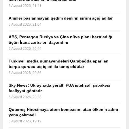
6 Avqust 2026, 21:41
Alimlər paslanmayan qədim dəmirin sirrini açıqladılar
6 Avqust 2026, 21:04
ABŞ, Pentaqon Rusiya və Çinə nüvə planı hazırladığı
üçün İrana zərbələri dayandırır
6 Avqust 2026, 20:44
Türkiyəli media nümayəndələri Qarabağda aparılan
bərpa-quruculuq işləri ilə tanış oldular
6 Avqust 2026, 20:36
Sky News: Ukraynada yeraltı PUA istehsalı şəbəkəsi
fəaliyyət göstərir
6 Avqust 2026, 20:28
Quterreş Hirosimaya atom bombasını atan ölkənin adını
yenə çəkmədi
6 Avqust 2026, 19:19