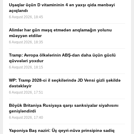
Uşaqlar üçün D vitamininin 4 ən yaxşı qida mənbəyi
açıqlandı
6 Avqust 2026, 18:45
Alimlər hər gün məşq etmədən arıqlamağın yolunu
müəyyən etdilər
6 Avqust 2026, 18:35
Tramp: Avropa ölkələrinin ABŞ-dan daha üçün güclü
qüvvələri yoxdur
6 Avqust 2026, 18:15
WP: Tramp 2028-ci il seçkilərində JD Vensi gizli şəkildə
dəstəkləyir
6 Avqust 2026, 17:51
Böyük Britaniya Rusiyaya qarşı sanksiyalar siyahısını
genişləndirdi
6 Avqust 2026, 17:40
Yaponiya Baş naziri: Üç qeyri-nüvə prinsipinə sadiq