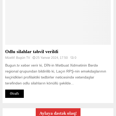
Odlu silahlar təhvil verildi
Müəllif:
Bugün TV
25 Yanvar 2024, 17:50
0
Bugun.tv xəbər verir ki, DİN-in Mətbuat Xidmətinin Bərdə
regional qrupundan bildirilib ki, Laçın RPŞ-nin əməkdaşlarının
keçiridkləri profilaktiki tədbirlər nəticəsində vətəndaşlar
tərəfindən odlu silahların könüllü şəkildə...
Ətraflı
Aylaya dəstək olaq!