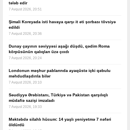
tələb edir
7 Avqust 2026, 20:51
Şimali Koreyada isti havaya qarşı it əti şorbası tövsiyə
edildi
7 Avqust 2026, 20:36
Dunay çayının səviyyəsi aşağı düşdü, qədim Roma
körpüsünün qalıqları üzə çıxdı
7 Avqust 2026, 20:24
Londonun məşhur pablarında ayaqüstə içki qəbulu
məhdudlaşdırıla bilər
7 Avqust 2026, 20:10
Səudiyyə Ərəbistanı, Türkiyə və Pakistan qarşılıqlı
müdafiə sazişi imzaladı
7 Avqust 2026, 19:33
Məktəbdə silahlı hücum: 14 yaşlı yeniyetmə 7 nəfəri
öldürdü