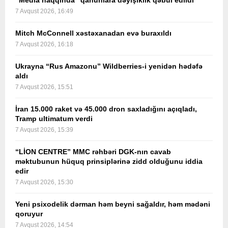
“Media haqqında” qanunlara dəyişiklik qəbul edildi
7 Avqust 2026, 16:49
Mitch McConnell xəstəxanadan evə buraxıldı
7 Avqust 2026, 16:18
Ukrayna “Rus Amazonu” Wildberries-i yenidən hədəfə
aldı
7 Avqust 2026, 15:51
İran 15.000 raket və 45.000 dron saxladığını açıqladı,
Tramp ultimatum verdi
7 Avqust 2026, 15:39
“LİON CENTRE” MMC rəhbəri DGK-nın cavab
məktubunun hüquq prinsiplərinə zidd olduğunu iddia
edir
7 Avqust 2026, 15:30
Yeni psixodelik dərman həm beyni sağaldır, həm mədəni
qoruyur
7 Avqust 2026, 14:54