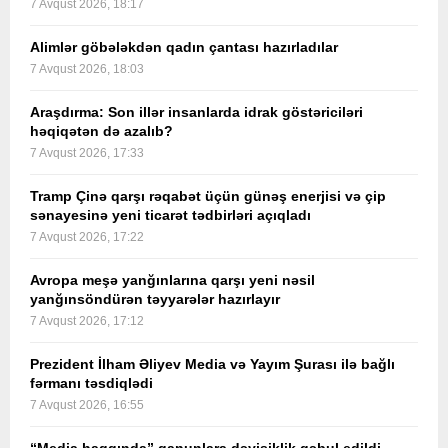
7 Avqust 2026, 18:17
Alimlər göbələkdən qadın çantası hazırladılar
7 Avqust 2026, 18:03
Araşdırma: Son illər insanlarda idrak göstəriciləri
həqiqətən də azalıb?
7 Avqust 2026, 17:33
Tramp Çinə qarşı rəqabət üçün günəş enerjisi və çip
sənayesinə yeni ticarət tədbirləri açıqladı
7 Avqust 2026, 17:22
Avropa meşə yanğınlarına qarşı yeni nəsil
yanğınsöndürən təyyarələr hazırlayır
7 Avqust 2026, 17:12
Prezident İlham Əliyev Media və Yayım Şurası ilə bağlı
fərmanı təsdiqlədi
7 Avqust 2026, 16:55