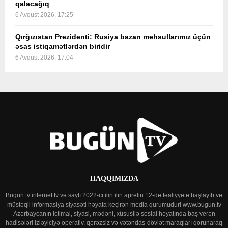
qalacağıq
6 Avqust 2026, 17:25
Qırğızıstan Prezidenti: Rusiya bazarı məhsullarımız üçün
əsas istiqamətlərdən biridir
6 Avqust 2026, 17:04
HAQQIMIZDA
Bugun.tv internet tv və saytı 2022-ci ilin ilin aprelin 12-də fəaliyyətə başlayıb və
müstəqil informasiya siyasəti həyata keçirən media qurumudur! www.bugun.tv
Azərbaycanın ictimai, siyasi, mədəni, xüsusilə sosial həyatında baş verən
hadisələri izləyiciyə operativ, qərəzsiz və vətəndaş-dövlət maraqları qorunaraq