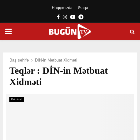
Haqqımızda
Əlaqə
Facebook
Instagram
Youtube
Telegram
PRIMARY
MENU
Baş səhifə
DİN-in Mətbuat Xidməti
Teqlər : DİN-in Mətbuat
Xidməti
Kriminal