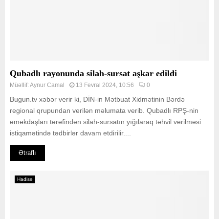
Qubadlı rayonunda silah-sursat aşkar edildi
Müəllif:
Aynur Camal
13 Fevral 2024, 10:56
0
Bugun.tv xəbər verir ki, DİN-in Mətbuat Xidmətinin Bərdə
regional qrupundan verilən məlumata verib. Qubadlı RPŞ-nin
əməkdaşları tərəfindən silah-sursatın yığılaraq təhvil verilməsi
istiqamətində tədbirlər davam etdirilir....
Ətraflı
Hadisə