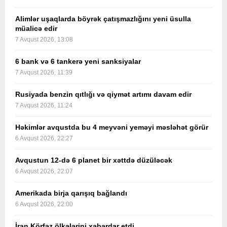
Alimlər uşaqlarda böyrək çatışmazlığını yeni üsulla
müalicə edir
7 Avqust 2026, 13:08
6 bank və 6 tankerə yeni sanksiyalar
7 Avqust 2026, 11:39
Rusiyada benzin qıtlığı və qiymət artımı davam edir
7 Avqust 2026, 11:24
Həkimlər avqustda bu 4 meyvəni yeməyi məsləhət görür
6 Avqust 2026, 22:27
Avqustun 12-də 6 planet bir xəttdə düzüləcək
6 Avqust 2026, 22:07
Amerikada birja qarışıq bağlandı
6 Avqust 2026, 22:00
İran Körfəz ölkələrini xəbərdar etdi