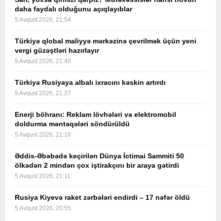
daha faydalı olduğunu açıqlayıblar
5 Avqust 2026, 21:54
Türkiyə qlobal maliyyə mərkəzinə çevrilmək üçün yeni
vergi güzəştləri hazırlayır
5 Avqust 2026, 21:40
Türkiyə Rusiyaya albalı ixracını kəskin artırdı
5 Avqust 2026, 21:27
Enerji böhranı: Reklam lövhələri və elektromobil
doldurma məntəqələri söndürüldü
5 Avqust 2026, 21:18
Əddis-Əbəbədə keçirilən Dünya İctimai Sammiti 50
ölkədən 2 mindən çox iştirakçını bir araya gətirdi
5 Avqust 2026, 21:11
Rusiya Kiyevə raket zərbələri endirdi – 17 nəfər öldü
5 Avqust 2026, 20:55