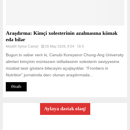
Araşdırma: Kimçi xolesterinin azalmasına kömək
edə bilər
Müəllif:
Aynur Camal
26 May 2026, 9:54
0
Bugun.tv xəbər verir ki, Cənubi Koreyanın Chung-Ang University
alimləri kimçinin müntəzəm istifadəsinin xolesterin səviyyəsinə
müsbət təsir göstərə biləcəyini açıqlayıblar. “Frontiers in
Nutrition” jurnalında dərc olunan araşdırmada...
Ətraflı
Aylaya dəstək olaq!