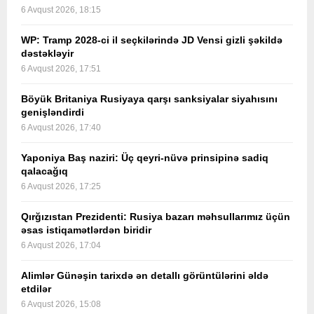
6 Avqust 2026, 18:15
WP: Tramp 2028-ci il seçkilərində JD Vensi gizli şəkildə
dəstəkləyir
6 Avqust 2026, 17:51
Böyük Britaniya Rusiyaya qarşı sanksiyalar siyahısını
genişləndirdi
6 Avqust 2026, 17:40
Yaponiya Baş naziri: Üç qeyri-nüvə prinsipinə sadiq
qalacağıq
6 Avqust 2026, 17:25
Qırğızıstan Prezidenti: Rusiya bazarı məhsullarımız üçün
əsas istiqamətlərdən biridir
6 Avqust 2026, 17:04
Alimlər Günəşin tarixdə ən detallı görüntülərini əldə
etdilər
6 Avqust 2026, 15:08