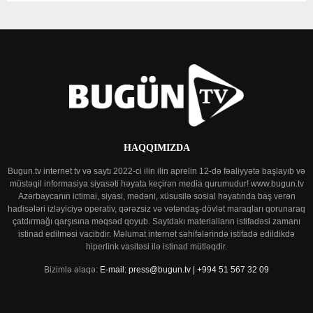
HAQQIMIZDA
Bugun.tv internet tv və saytı 2022-ci ilin ilin aprelin 12-də fəaliyyətə başlayıb və
müstəqil informasiya siyasəti həyata keçirən media qurumudur! www.bugun.tv
Azərbaycanın ictimai, siyasi, mədəni, xüsusilə sosial həyatında baş verən
hadisələri izləyiciyə operativ, qərəzsiz və vətəndaş-dövlət maraqları qorunaraq
çatdırmağı qarşısına məqsəd qoyub. Saytdakı materialların istifadəsi zamanı
istinad edilməsi vacibdir. Məlumat internet səhifələrində istifadə edildikdə
hiperlink vasitəsi ilə istinad mütləqdir.
Bizimlə əlaqə:
E-mail: press@bugun.tv | +994 51 567 32 09