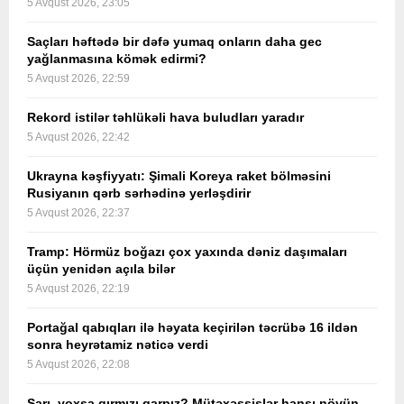
5 Avqust 2026, 23:05
Saçları həftədə bir dəfə yumaq onların daha gec
yağlanmasına kömək edirmi?
5 Avqust 2026, 22:59
Rekord istilər təhlükəli hava buludları yaradır
5 Avqust 2026, 22:42
Ukrayna kəşfiyyatı: Şimali Koreya raket bölməsini
Rusiyanın qərb sərhədinə yerləşdirir
5 Avqust 2026, 22:37
Tramp: Hörmüz boğazı çox yaxında dəniz daşımaları
üçün yenidən açıla bilər
5 Avqust 2026, 22:19
Portağal qabıqları ilə həyata keçirilən təcrübə 16 ildən
sonra heyrətamiz nəticə verdi
5 Avqust 2026, 22:08
Sarı, yoxsa qırmızı qarpız? Mütəxəssislər hansı növün