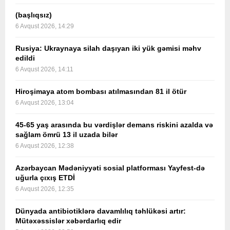
(başlıqsız)
6 Avqust 2026, 14:29
Rusiya: Ukraynaya silah daşıyan iki yük gəmisi məhv
edildi
6 Avqust 2026, 14:11
Hiroşimaya atom bombası atılmasından 81 il ötür
6 Avqust 2026, 13:04
45-65 yaş arasında bu vərdişlər demans riskini azalda və
sağlam ömrü 13 il uzada bilər
6 Avqust 2026, 12:38
Azərbaycan Mədəniyyəti sosial platforması Yayfest-də
uğurla çıxış ETDİ
6 Avqust 2026, 12:35
Dünyada antibiotiklərə davamlılıq təhlükəsi artır:
Mütəxəssislər xəbərdarlıq edir