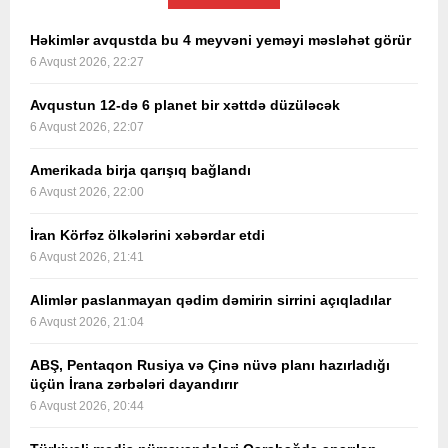
Həkimlər avqustda bu 4 meyvəni yeməyi məsləhət görür
6 Avqust 2026, 22:27
Avqustun 12-də 6 planet bir xəttdə düzüləcək
6 Avqust 2026, 22:07
Amerikada birja qarışıq bağlandı
6 Avqust 2026, 22:00
İran Körfəz ölkələrini xəbərdar etdi
6 Avqust 2026, 21:41
Alimlər paslanmayan qədim dəmirin sirrini açıqladılar
6 Avqust 2026, 21:04
ABŞ, Pentaqon Rusiya və Çinə nüvə planı hazırladığı
üçün İrana zərbələri dayandırır
6 Avqust 2026, 20:44