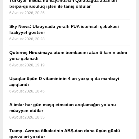
Türkiyəli media nümayəndələri Qarabağda aparılan
bərpa-quruculuq işləri ilə tanış oldular
6 Avqust 2026, 20:36
Sky News: Ukraynada yeraltı PUA istehsalı şəbəkəsi
fəaliyyət göstərir
6 Avqust 2026, 20:28
Quterreş Hirosimaya atom bombasını atan ölkənin adını
yenə çəkmədi
6 Avqust 2026, 19:19
Uşaqlar üçün D vitamininin 4 ən yaxşı qida mənbəyi
açıqlandı
6 Avqust 2026, 18:45
Alimlər hər gün məşq etmədən arıqlamağın yolunu
müəyyən etdilər
6 Avqust 2026, 18:35
Tramp: Avropa ölkələrinin ABŞ-dan daha üçün güclü
qüvvələri yoxdur