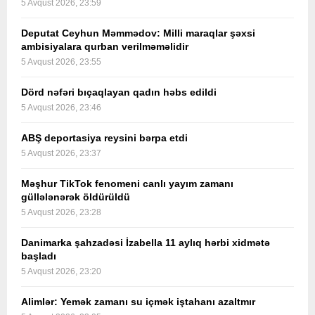
5 Avqust 2026, 23:59
Deputat Ceyhun Məmmədov: Milli maraqlar şəxsi
ambisiyalara qurban verilməməlidir
5 Avqust 2026, 23:55
Dörd nəfəri bıçaqlayan qadın həbs edildi
5 Avqust 2026, 23:46
ABŞ deportasiya reysini bərpa etdi
5 Avqust 2026, 23:37
Məşhur TikTok fenomeni canlı yayım zamanı
güllələnərək öldürüldü
5 Avqust 2026, 23:28
Danimarka şahzadəsi İzabella 11 aylıq hərbi xidmətə
başladı
5 Avqust 2026, 23:20
Alimlər: Yemək zamanı su içmək iştahanı azaltmır