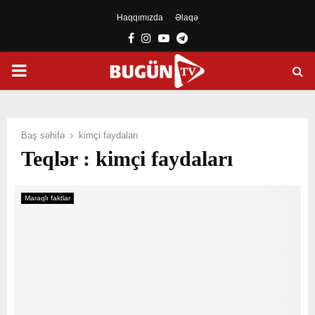
Haqqımızda
Əlaqə
Facebook
Instagram
Youtube
Telegram
PRIMARY
MENU
Baş səhifə
kimçi faydaları
Teqlər : kimçi faydaları
Maraqlı faktlar