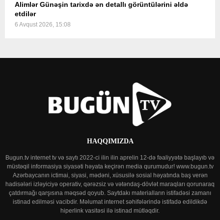
Alimlər Günəşin tarixdə ən detallı görüntülərini əldə
etdilər
6 Avqust 2026, 15:08
HAQQIMIZDA
Bugun.tv internet tv və saytı 2022-ci ilin ilin aprelin 12-də fəaliyyətə başlayıb və
müstəqil informasiya siyasəti həyata keçirən media qurumudur! www.bugun.tv
Azərbaycanın ictimai, siyasi, mədəni, xüsusilə sosial həyatında baş verən
hadisələri izləyiciyə operativ, qərəzsiz və vətəndaş-dövlət maraqları qorunaraq
çatdırmağı qarşısına məqsəd qoyub. Saytdakı materialların istifadəsi zamanı
istinad edilməsi vacibdir. Məlumat internet səhifələrində istifadə edildikdə
hiperlink vasitəsi ilə istinad mütləqdir.