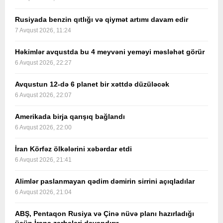
Rusiyada benzin qıtlığı və qiymət artımı davam edir
7 Avqust 2026, 11:24
Həkimlər avqustda bu 4 meyvəni yeməyi məsləhət görür
6 Avqust 2026, 22:27
Avqustun 12-də 6 planet bir xəttdə düzüləcək
6 Avqust 2026, 22:07
Amerikada birja qarışıq bağlandı
6 Avqust 2026, 22:00
İran Körfəz ölkələrini xəbərdar etdi
6 Avqust 2026, 21:41
Alimlər paslanmayan qədim dəmirin sirrini açıqladılar
6 Avqust 2026, 21:04
ABŞ, Pentaqon Rusiya və Çinə nüvə planı hazırladığı