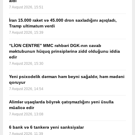
aldı
7 Avqust 2026, 15:51
İran 15.000 raket və 45.000 dron saxladığını açıqladı,
Tramp ultimatum verdi
7 Avqust 2026, 15:39
“LİON CENTRE” MMC rəhbəri DGK-nın cavab
məktubunun hüquq prinsiplərinə zidd olduğunu iddia
edir
7 Avqust 2026, 15:30
Yeni psixodelik dərman həm beyni sağaldır, həm mədəni
qoruyur
7 Avqust 2026, 14:54
Alimlər uşaqlarda böyrək çatışmazlığını yeni üsulla
müalicə edir
7 Avqust 2026, 13:08
6 bank və 6 tankerə yeni sanksiyalar
7 Avqust 2026, 11:39