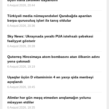
üçün İrana zərbələri dayandırır
6 Avqust 2026, 20:44
Türkiyəli media nümayəndələri Qarabağda aparılan
bərpa-quruculuq işləri ilə tanış oldular
6 Avqust 2026, 20:36
Sky News: Ukraynada yeraltı PUA istehsalı şəbəkəsi
fəaliyyət göstərir
6 Avqust 2026, 20:28
Quterreş Hirosimaya atom bombasını atan ölkənin adını
yenə çəkmədi
6 Avqust 2026, 19:19
Uşaqlar üçün D vitamininin 4 ən yaxşı qida mənbəyi
açıqlandı
6 Avqust 2026, 18:45
Alimlər hər gün məşq etmədən arıqlamağın yolunu
müəyyən etdilər
6 Avqust 2026, 18:35