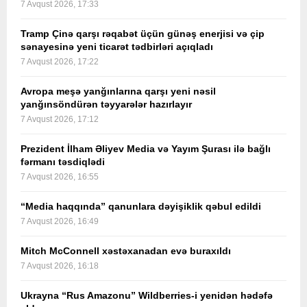
7 Avqust 2026, 17:33
Tramp Çinə qarşı rəqabət üçün günəş enerjisi və çip
sənayesinə yeni ticarət tədbirləri açıqladı
7 Avqust 2026, 17:22
Avropa meşə yanğınlarına qarşı yeni nəsil
yanğınsöndürən təyyarələr hazırlayır
7 Avqust 2026, 17:12
Prezident İlham Əliyev Media və Yayım Şurası ilə bağlı
fərmanı təsdiqlədi
7 Avqust 2026, 16:55
“Media haqqında” qanunlara dəyişiklik qəbul edildi
7 Avqust 2026, 16:49
Mitch McConnell xəstəxanadan evə buraxıldı
7 Avqust 2026, 16:18
Ukrayna “Rus Amazonu” Wildberries-i yenidən hədəfə