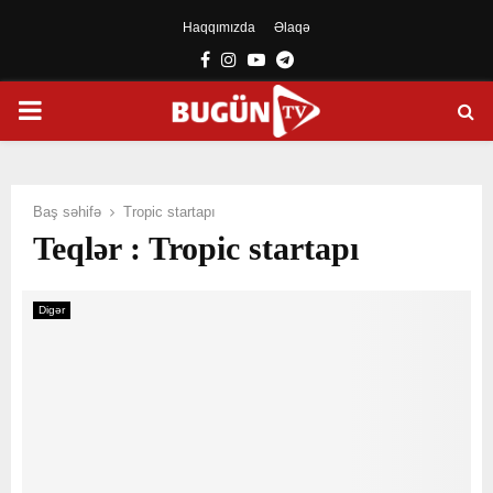
Haqqımızda
Əlaqə
Facebook
Instagram
Youtube
Telegram
PRIMARY
MENU
Baş səhifə
Tropic startapı
Teqlər : Tropic startapı
Digər