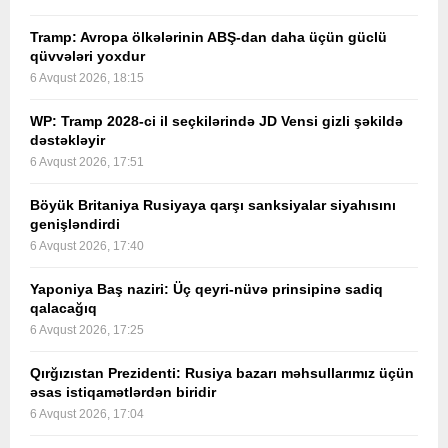
Tramp: Avropa ölkələrinin ABŞ-dan daha üçün güclü
qüvvələri yoxdur
6 Avqust 2026, 18:15
WP: Tramp 2028-ci il seçkilərində JD Vensi gizli şəkildə
dəstəkləyir
6 Avqust 2026, 17:51
Böyük Britaniya Rusiyaya qarşı sanksiyalar siyahısını
genişləndirdi
6 Avqust 2026, 17:40
Yaponiya Baş naziri: Üç qeyri-nüvə prinsipinə sadiq
qalacağıq
6 Avqust 2026, 17:25
Qırğızıstan Prezidenti: Rusiya bazarı məhsullarımız üçün
əsas istiqamətlərdən biridir
6 Avqust 2026, 17:04