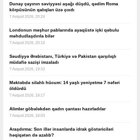
Dunay çayının səviyyəsi aşağı düşdü, qədim Roma
körpüsünün qalıqları üzə çıxdı
7 Avqust 2026, 20:24
Londonun məşhur pablarında ayaqüstə içki qəbulu
məhdudlaşdırıla bilər
7 Avqust 2026, 20:10
Səudiyyə Ərəbistanı, Türkiyə və Pakistan qarşılıqlı
müdafiə sazişi imzaladı
7 Avqust 2026, 19:33
Məktəbdə silahlı hücum: 14 yaşlı yeniyetmə 7 nəfəri
öldürdü
7 Avqust 2026, 18:17
Alimlər göbələkdən qadın çantası hazırladılar
7 Avqust 2026, 18:03
Araşdırma: Son illər insanlarda idrak göstəriciləri
həqiqətən də azalıb?