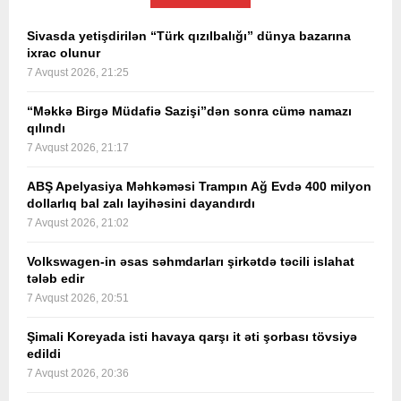
Sivasda yetişdirilən “Türk qızılbalığı” dünya bazarına
ixrac olunur
7 Avqust 2026, 21:25
“Məkkə Birgə Müdafiə Sazişi”dən sonra cümə namazı
qılındı
7 Avqust 2026, 21:17
ABŞ Apelyasiya Məhkəməsi Trampın Ağ Evdə 400 milyon
dollarlıq bal zalı layihəsini dayandırdı
7 Avqust 2026, 21:02
Volkswagen-in əsas səhmdarları şirkətdə təcili islahat
tələb edir
7 Avqust 2026, 20:51
Şimali Koreyada isti havaya qarşı it əti şorbası tövsiyə
edildi
7 Avqust 2026, 20:36