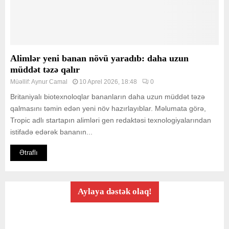
Alimlər yeni banan növü yaradıb: daha uzun
müddət təzə qalır
Müəllif:
Aynur Camal
10 Aprel 2026, 18:48
0
Britaniyalı biotexnoloqlar bananların daha uzun müddət təzə
qalmasını təmin edən yeni növ hazırlayıblar. Məlumata görə,
Tropic adlı startapın alimləri gen redaktəsi texnologiyalarından
istifadə edərək bananın...
Ətraflı
Aylaya dəstək olaq!