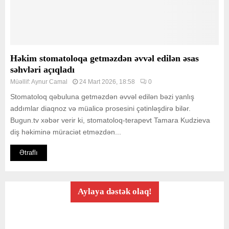
Həkim stomatoloqa getməzdən əvvəl edilən əsas
səhvləri açıqladı
Müəllif:
Aynur Camal
24 Mart 2026, 18:58
0
Stomatoloq qəbuluna getməzdən əvvəl edilən bəzi yanlış
addımlar diaqnoz və müalicə prosesini çətinləşdirə bilər.
Bugun.tv xəbər verir ki, stomatoloq-terapevt Tamara Kudzieva
diş həkiminə müraciət etməzdən...
Ətraflı
Aylaya dəstək olaq!