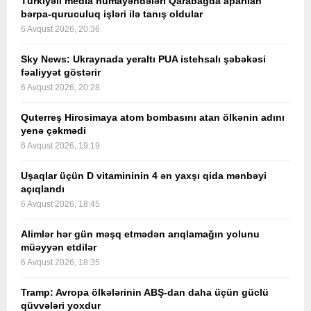
Türkiyəli media nümayəndələri Qarabağda aparılan
bərpa-quruculuq işləri ilə tanış oldular
6 Avqust 2026, 20:36
Sky News: Ukraynada yeraltı PUA istehsalı şəbəkəsi
fəaliyyət göstərir
6 Avqust 2026, 20:28
Quterreş Hirosimaya atom bombasını atan ölkənin adını
yenə çəkmədi
6 Avqust 2026, 19:19
Uşaqlar üçün D vitamininin 4 ən yaxşı qida mənbəyi
açıqlandı
6 Avqust 2026, 18:45
Alimlər hər gün məşq etmədən arıqlamağın yolunu
müəyyən etdilər
6 Avqust 2026, 18:35
Tramp: Avropa ölkələrinin ABŞ-dan daha üçün güclü
qüvvələri yoxdur