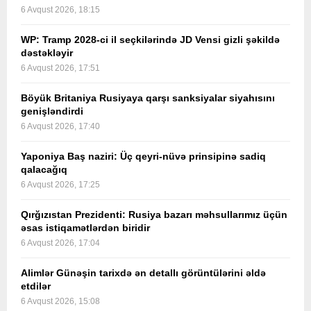
6 Avqust 2026, 18:15
WP: Tramp 2028-ci il seçkilərində JD Vensi gizli şəkildə
dəstəkləyir
6 Avqust 2026, 17:51
Böyük Britaniya Rusiyaya qarşı sanksiyalar siyahısını
genişləndirdi
6 Avqust 2026, 17:40
Yaponiya Baş naziri: Üç qeyri-nüvə prinsipinə sadiq
qalacağıq
6 Avqust 2026, 17:25
Qırğızıstan Prezidenti: Rusiya bazarı məhsullarımız üçün
əsas istiqamətlərdən biridir
6 Avqust 2026, 17:04
Alimlər Günəşin tarixdə ən detallı görüntülərini əldə
etdilər
6 Avqust 2026, 15:08