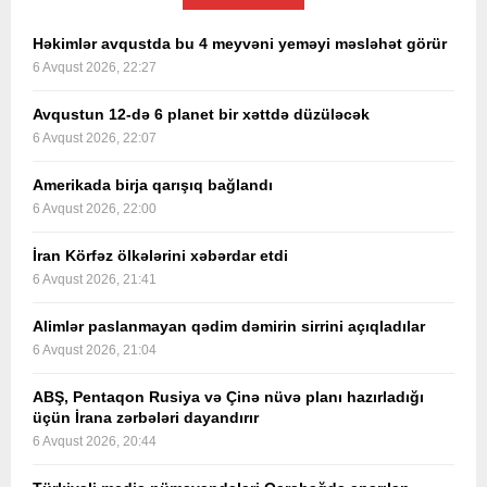
Həkimlər avqustda bu 4 meyvəni yeməyi məsləhət görür
6 Avqust 2026, 22:27
Avqustun 12-də 6 planet bir xəttdə düzüləcək
6 Avqust 2026, 22:07
Amerikada birja qarışıq bağlandı
6 Avqust 2026, 22:00
İran Körfəz ölkələrini xəbərdar etdi
6 Avqust 2026, 21:41
Alimlər paslanmayan qədim dəmirin sirrini açıqladılar
6 Avqust 2026, 21:04
ABŞ, Pentaqon Rusiya və Çinə nüvə planı hazırladığı
üçün İrana zərbələri dayandırır
6 Avqust 2026, 20:44