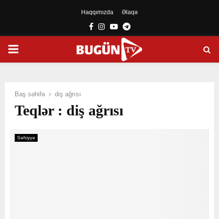
Haqqımızda
Əlaqə
Facebook
Instagram
Youtube
Telegram
PRIMARY
MENU
Baş səhifə
diş ağrısı
Teqlər : diş ağrısı
Səhiyyə