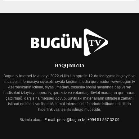
HAQQIMIZDA
Bugun.tv internet tv və saytı 2022-ci ilin ilin aprelin 12-də fəaliyyətə başlayıb və
müstəqil informasiya siyasəti həyata keçirən media qurumudur! www.bugun.tv
Azərbaycanın ictimai, siyasi, mədəni, xüsusilə sosial həyatında baş verən
hadisələri izləyiciyə operativ, qərəzsiz və vətəndaş-dövlət maraqları qorunaraq
çatdırmağı qarşısına məqsəd qoyub. Saytdakı materialların istifadəsi zamanı
istinad edilməsi vacibdir. Məlumat internet səhifələrində istifadə edildikdə
hiperlink vasitəsi ilə istinad mütləqdir.
Bizimlə əlaqə:
E-mail: press@bugun.tv | +994 51 567 32 09