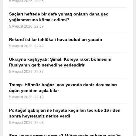
5 Avqust 2026, 23:05
Saçları həftədə bir dəfə yumaq onların daha gec
yağlanmasına kömək edirmi?
5 Avqust 2026, 22:59
Rekord istilər təhlükəli hava buludları yaradır
5 Avqust 2026, 22:42
Ukrayna kəşfiyyatı: Şimali Koreya raket bölməsini
Rusiyanın qərb sərhədinə yerləşdirir
5 Avqust 2026, 22:37
Tramp: Hörmüz boğazı çox yaxında dəniz daşımaları
üçün yenidən açıla bilər
5 Avqust 2026, 22:19
Portağal qabıqları ilə həyata keçirilən təcrübə 16 ildən
sonra heyrətamiz nəticə verdi
5 Avqust 2026, 22:08
Sarı, yoxsa qırmızı qarpız? Mütəxəssislər hansı növün