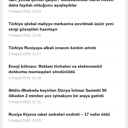
daha faydalı olduğunu açıqlayıblar
5 Avqust 2026, 21:54
Türkiyə qlobal maliyyə mərkəzinə çevrilmək üçün yeni
vergi güzəştləri hazırlayır
5 Avqust 2026, 21:40
Türkiyə Rusiyaya albalı ixracını kəskin artırdı
5 Avqust 2026, 21:27
Enerji böhranı: Reklam lövhələri və elektromobil
doldurma məntəqələri söndürüldü
5 Avqust 2026, 21:18
Əddis-Əbəbədə keçirilən Dünya İctimai Sammiti 50
ölkədən 2 mindən çox iştirakçını bir araya gətirdi
5 Avqust 2026, 21:11
Rusiya Kiyevə raket zərbələri endirdi – 17 nəfər öldü
5 Avqust 2026, 20:55