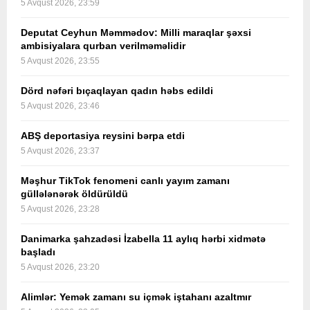
5 Avqust 2026, 23:59
Deputat Ceyhun Məmmədov: Milli maraqlar şəxsi
ambisiyalara qurban verilməməlidir
5 Avqust 2026, 23:55
Dörd nəfəri bıçaqlayan qadın həbs edildi
5 Avqust 2026, 23:46
ABŞ deportasiya reysini bərpa etdi
5 Avqust 2026, 23:37
Məşhur TikTok fenomeni canlı yayım zamanı
güllələnərək öldürüldü
5 Avqust 2026, 23:28
Danimarka şahzadəsi İzabella 11 aylıq hərbi xidmətə
başladı
5 Avqust 2026, 23:20
Alimlər: Yemək zamanı su içmək iştahanı azaltmır