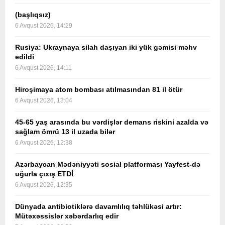
(başlıqsız)
6 Avqust 2026, 14:29
Rusiya: Ukraynaya silah daşıyan iki yük gəmisi məhv
edildi
6 Avqust 2026, 14:11
Hiroşimaya atom bombası atılmasından 81 il ötür
6 Avqust 2026, 13:04
45-65 yaş arasında bu vərdişlər demans riskini azalda və
sağlam ömrü 13 il uzada bilər
6 Avqust 2026, 12:38
Azərbaycan Mədəniyyəti sosial platforması Yayfest-də
uğurla çıxış ETDİ
6 Avqust 2026, 12:35
Dünyada antibiotiklərə davamlılıq təhlükəsi artır:
Mütəxəssislər xəbərdarlıq edir