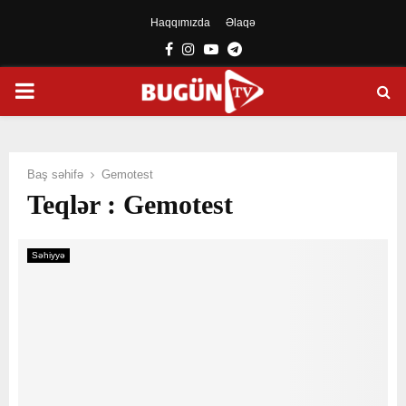
Haqqımızda
Əlaqə
Facebook
Instagram
Youtube
Telegram
PRIMARY
MENU
Baş səhifə
Gemotest
Teqlər : Gemotest
Səhiyyə