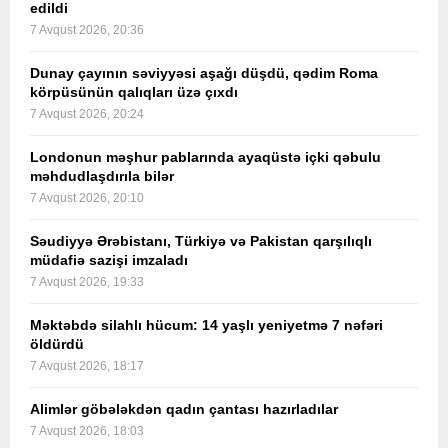
edildi
7 Avqust 2026, 20:36
Dunay çayının səviyyəsi aşağı düşdü, qədim Roma
körpüsünün qalıqları üzə çıxdı
7 Avqust 2026, 20:24
Londonun məşhur pablarında ayaqüstə içki qəbulu
məhdudlaşdırıla bilər
7 Avqust 2026, 20:10
Səudiyyə Ərəbistanı, Türkiyə və Pakistan qarşılıqlı
müdafiə sazişi imzaladı
7 Avqust 2026, 19:33
Məktəbdə silahlı hücum: 14 yaşlı yeniyetmə 7 nəfəri
öldürdü
7 Avqust 2026, 18:17
Alimlər göbələkdən qadın çantası hazırladılar
7 Avqust 2026, 18:03