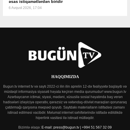
əsas istiqamətlərdən biridir
6 Avqust 2026, 17:04
HAQQIMIZDA
Bugun.tv internet tv və saytı 2022-ci ilin ilin aprelin 12-də fəaliyyətə başlayıb və
müstəqil informasiya siyasəti həyata keçirən media qurumudur! www.bugun.tv
Azərbaycanın ictimai, siyasi, mədəni, xüsusilə sosial həyatında baş verən
hadisələri izləyiciyə operativ, qərəzsiz və vətəndaş-dövlət maraqları qorunaraq
çatdırmağı qarşısına məqsəd qoyub. Saytdakı materialların istifadəsi zamanı
istinad edilməsi vacibdir. Məlumat internet səhifələrində istifadə edildikdə
hiperlink vasitəsi ilə istinad mütləqdir.
Bizimlə əlaqə:
E-mail: press@bugun.tv | +994 51 567 32 09