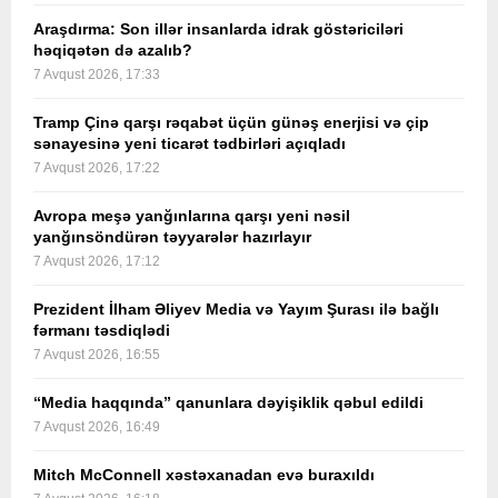
Araşdırma: Son illər insanlarda idrak göstəriciləri
həqiqətən də azalıb?
7 Avqust 2026, 17:33
Tramp Çinə qarşı rəqabət üçün günəş enerjisi və çip
sənayesinə yeni ticarət tədbirləri açıqladı
7 Avqust 2026, 17:22
Avropa meşə yanğınlarına qarşı yeni nəsil
yanğınsöndürən təyyarələr hazırlayır
7 Avqust 2026, 17:12
Prezident İlham Əliyev Media və Yayım Şurası ilə bağlı
fərmanı təsdiqlədi
7 Avqust 2026, 16:55
“Media haqqında” qanunlara dəyişiklik qəbul edildi
7 Avqust 2026, 16:49
Mitch McConnell xəstəxanadan evə buraxıldı