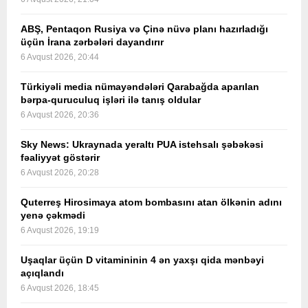
ABŞ, Pentaqon Rusiya və Çinə nüvə planı hazırladığı
üçün İrana zərbələri dayandırır
6 Avqust 2026, 20:44
Türkiyəli media nümayəndələri Qarabağda aparılan
bərpa-quruculuq işləri ilə tanış oldular
6 Avqust 2026, 20:36
Sky News: Ukraynada yeraltı PUA istehsalı şəbəkəsi
fəaliyyət göstərir
6 Avqust 2026, 20:28
Quterreş Hirosimaya atom bombasını atan ölkənin adını
yenə çəkmədi
6 Avqust 2026, 19:19
Uşaqlar üçün D vitamininin 4 ən yaxşı qida mənbəyi
açıqlandı
6 Avqust 2026, 18:45