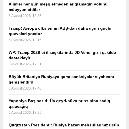
Alimlər hər gün məşq etmədən arıqlamağın yolunu
müəyyən etdilər
6 Avqust 2026, 18:35
Tramp: Avropa ölkələrinin ABŞ-dan daha üçün güclü
qüvvələri yoxdur
6 Avqust 2026, 18:15
WP: Tramp 2028-ci il seçkilərində JD Vensi gizli şəkildə
dəstəkləyir
6 Avqust 2026, 17:51
Böyük Britaniya Rusiyaya qarşı sanksiyalar siyahısını
genişləndirdi
6 Avqust 2026, 17:40
Yaponiya Baş naziri: Üç qeyri-nüvə prinsipinə sadiq
qalacağıq
6 Avqust 2026, 17:25
Qırğızıstan Prezidenti: Rusiya bazarı məhsullarımız üçün