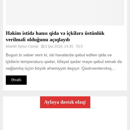
Həkim istidə hansı qida və içkilərə üstünlük
verilməli olduğunu açıqlayıb
Müəllif:
Aynur Camal
3 İyul 2026, 14:35
0
Bugun.tv xəbər verir ki, isti havalarda qəbul edilən qida və
içkilərin temperaturu qədər, kifayət qədər maye qəbul etmək də
sağlamlıq üçün böyük əhəmiyyət daşıyır. Qastroenteroloq,...
Ətraflı
Aylaya dəstək olaq!