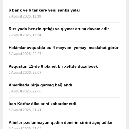
6 bank və 6 tankerə yeni sanksiyalar
7 Avqust 2026, 11:39
Rusiyada benzin qıtlığı və qiymət artımı davam edir
7 Avqust 2026, 11:24
Həkimlər avqustda bu 4 meyvəni yeməyi məsləhət görür
6 Avqust 2026, 22:27
Avqustun 12-də 6 planet bir xəttdə düzüləcək
6 Avqust 2026, 22:07
Amerikada birja qarışıq bağlandı
6 Avqust 2026, 22:00
İran Körfəz ölkələrini xəbərdar etdi
6 Avqust 2026, 21:41
Alimlər paslanmayan qədim dəmirin sirrini açıqladılar
6 Avqust 2026, 21:04