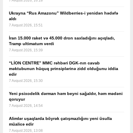
7 Avqust 2026, 16:18
Ukrayna “Rus Amazonu” Wildberries-i yenidən hədəfə
aldı
7 Avqust 2026, 15:51
İran 15.000 raket və 45.000 dron saxladığını açıqladı,
Tramp ultimatum verdi
7 Avqust 2026, 15:39
“LİON CENTRE” MMC rəhbəri DGK-nın cavab
məktubunun hüquq prinsiplərinə zidd olduğunu iddia
edir
7 Avqust 2026, 15:30
Yeni psixodelik dərman həm beyni sağaldır, həm mədəni
qoruyur
7 Avqust 2026, 14:54
Alimlər uşaqlarda böyrək çatışmazlığını yeni üsulla
müalicə edir
7 Avqust 2026, 13:08