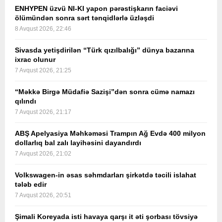
ENHYPEN üzvü NI-KI yapon pərəstişkarın faciəvi
ölümündən sonra sərt tənqidlərlə üzləşdi
8 Avqust 2026, 22:46
Sivasda yetişdirilən “Türk qızılbalığı” dünya bazarına
ixrac olunur
7 Avqust 2026, 21:25
“Məkkə Birgə Müdafiə Sazişi”dən sonra cümə namazı
qılındı
7 Avqust 2026, 21:17
ABŞ Apelyasiya Məhkəməsi Trampın Ağ Evdə 400 milyon
dollarlıq bal zalı layihəsini dayandırdı
7 Avqust 2026, 21:02
Volkswagen-in əsas səhmdarları şirkətdə təcili islahat
tələb edir
7 Avqust 2026, 20:51
Şimali Koreyada isti havaya qarşı it əti şorbası tövsiyə