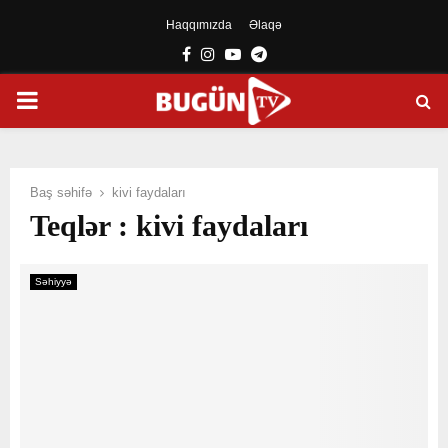
Haqqımızda
Əlaqə
Facebook
Instagram
Youtube
Telegram
PRIMARY
MENU
Baş səhifə
kivi faydaları
Teqlər : kivi faydaları
Səhiyyə