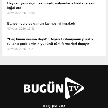
Heyvan yemi üçün əkilmişdi, milyonlarla hektar ərazini
işğal etdi
4 Avqust 2026, 15:55
Bahçeli çərçivə qanun layihəsini imzaladı
4 Avqust 2026, 15:33
“Heç kimin vecinə deyil”: Böyük Britaniyanın plastik
tullantı probleminin yükünü türk fermerləri daşıyır
4 Avqust 2026, 15:21
HAQQIMIZDA