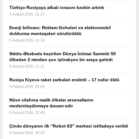
Türkiyə Rusiyaya albalı ixracını kəskin artırdı
5 Avqust 2026, 21:27
Enerji böhranı: Reklam lövhələri və elektromobil
doldurma məntəqələri söndürüldü
5 Avqust 2026, 21:18
Əddis-Əbəbədə keçirilən Dünya İctimai Sammiti 50
ölkədən 2 mindən çox iştirakçını bir araya gətirdi
5 Avqust 2026, 21:11
Rusiya Kiyevə raket zərbələri endirdi – 17 nəfər öldü
5 Avqust 2026, 20:55
Nüvə silahına malik ölkələr arsenallarını
modernləşdirməyə davam edir
5 Avqust 2026, 20:40
Çində dünyanın ilk “Robot 6S” mərkəzi istifadəyə verildi
5 Avqust 2026, 20:33