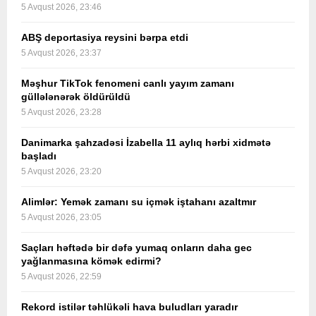
5 Avqust 2026, 23:46
ABŞ deportasiya reysini bərpa etdi
5 Avqust 2026, 23:37
Məşhur TikTok fenomeni canlı yayım zamanı
güllələnərək öldürüldü
5 Avqust 2026, 23:28
Danimarka şahzadəsi İzabella 11 aylıq hərbi xidmətə
başladı
5 Avqust 2026, 23:20
Alimlər: Yemək zamanı su içmək iştahanı azaltmır
5 Avqust 2026, 23:05
Saçları həftədə bir dəfə yumaq onların daha gec
yağlanmasına kömək edirmi?
5 Avqust 2026, 22:59
Rekord istilər təhlükəli hava buludları yaradır