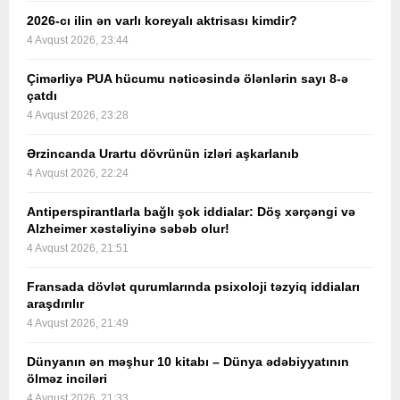
2026-cı ilin ən varlı koreyalı aktrisası kimdir?
4 Avqust 2026, 23:44
Çimərliyə PUA hücumu nəticəsində ölənlərin sayı 8-ə
çatdı
4 Avqust 2026, 23:28
Ərzincanda Urartu dövrünün izləri aşkarlanıb
4 Avqust 2026, 22:24
Antiperspirantlarla bağlı şok iddialar: Döş xərçəngi və
Alzheimer xəstəliyinə səbəb olur!
4 Avqust 2026, 21:51
Fransada dövlət qurumlarında psixoloji təzyiq iddiaları
araşdırılır
4 Avqust 2026, 21:49
Dünyanın ən məşhur 10 kitabı – Dünya ədəbiyyatının
ölməz inciləri
4 Avqust 2026, 21:33