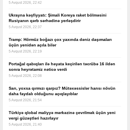
5 Avqust 2026, 22:42
Ukrayna kəşfiyyatı: Şimali Koreya raket bölməsini
Rusiyanın qərb sərhədinə yerləşdirir
5 Avqust 2026, 22:37
Tramp: Hörmüz boğazı çox yaxında dəniz daşımaları
üçün yenidən açıla bilər
5 Avqust 2026, 22:19
Portağal qabıqları ilə həyata keçirilən təcrübə 16 ildən
sonra heyrətamiz nəticə verdi
5 Avqust 2026, 22:08
Sarı, yoxsa qırmızı qarpız? Mütəxəssislər hansı növün
daha faydalı olduğunu açıqlayıblar
5 Avqust 2026, 21:54
Türkiyə qlobal maliyyə mərkəzinə çevrilmək üçün yeni
vergi güzəştləri hazırlayır
5 Avqust 2026, 21:40