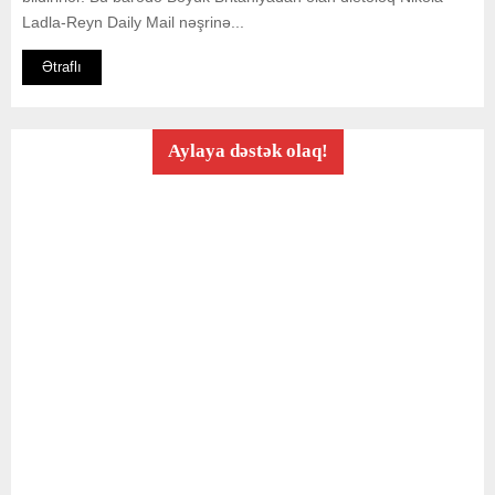
Ladla-Reyn Daily Mail nəşrinə...
Ətraflı
Aylaya dəstək olaq!