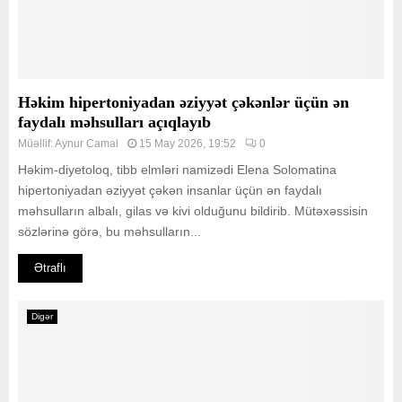
Həkim hipertoniyadan əziyyət çəkənlər üçün ən
faydalı məhsulları açıqlayıb
Müəllif:
Aynur Camal
15 May 2026, 19:52
0
Həkim-diyetoloq, tibb elmləri namizədi Elena Solomatina
hipertoniyadan əziyyət çəkən insanlar üçün ən faydalı
məhsulların albalı, gilas və kivi olduğunu bildirib. Mütəxəssisin
sözlərinə görə, bu məhsulların...
Ətraflı
Digər