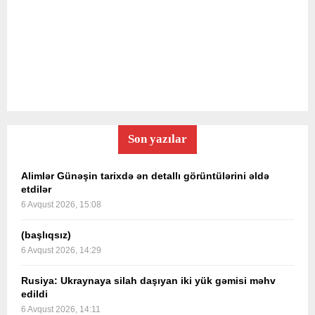
Son yazılar
Alimlər Günəşin tarixdə ən detallı görüntülərini əldə
etdilər
6 Avqust 2026, 15:08
(başlıqsız)
6 Avqust 2026, 14:29
Rusiya: Ukraynaya silah daşıyan iki yük gəmisi məhv
edildi
6 Avqust 2026, 14:11