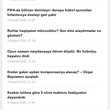
FIFA-da böhran dərinləşir: Avropa futbol qurumları
İnfantinoya dəstəyi geri çəkir
4 Avqust 2026, 21:33
Ruhlar həqiqətən mövcuddur? Son elmi araşdırmalar nə
göstərir?
4 Avqust 2026, 21:28
Oyun zamanı meydançaya ildırım düşdü: Bir futbolçu
həyatını itirdi
4 Avqust 2026, 21:19
Kimlər gələn aydan kompensasiya alacaq? – Vüqar
Bayramov açıqladı
4 Avqust 2026, 21:14
Kəskin istilərə görə 3 nüvə reaktoru fəaliyyətini
dayandırdı
4 Avqust 2026, 17:44