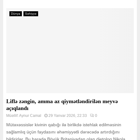
Dünya
Səhiyyə
Liflə zəngin, amma az qiymətləndirilən meyvə
açıqlandı
Müəllif:
Aynur Camal
29 Yanvar 2026, 22:33
0
Mütəxəssislər kivinin qabığı ilə birlikdə istehlak edilməsinin
sağlamlıq üçün faydasını əhəmiyyətli dərəcədə artırdığını
bildirirlər. Bu barədə Böyük Britaniyadan olan dietoloq Nikola