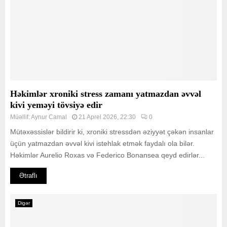
Həkimlər xroniki stress zamanı yatmazdan əvvəl
kivi yeməyi tövsiyə edir
Müəllif:
Aynur Camal
21 Aprel 2026, 22:30
0
Mütəxəssislər bildirir ki, xroniki stressdən əziyyət çəkən insanlar
üçün yatmazdan əvvəl kivi istehlak etmək faydalı ola bilər.
Həkimlər Aurelio Roxas və Federico Bonansea qeyd edirlər...
Ətraflı
Digər