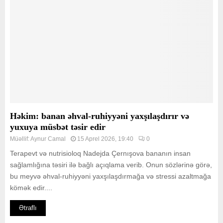
Həkim: banan əhval-ruhiyyəni yaxşılaşdırır və
yuxuya müsbət təsir edir
Müəllif:
Aynur Camal
15 Aprel 2026, 19:40
0
Terapevt və nutrisioloq Nadejda Çernışova bananın insan
sağlamlığına təsiri ilə bağlı açıqlama verib. Onun sözlərinə görə,
bu meyvə əhval-ruhiyyəni yaxşılaşdırmağa və stressi azaltmağa
kömək edir....
Ətraflı