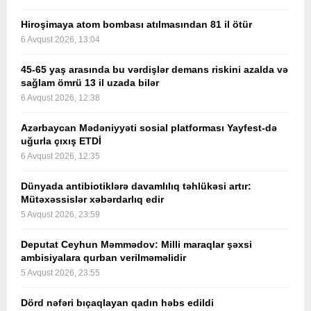
Hiroşimaya atom bombası atılmasından 81 il ötür
6 Avqust 2026, 13:04
45-65 yaş arasında bu vərdişlər demans riskini azalda və
sağlam ömrü 13 il uzada bilər
6 Avqust 2026, 12:38
Azərbaycan Mədəniyyəti sosial platforması Yayfest-də
uğurla çıxış ETDİ
6 Avqust 2026, 12:35
Dünyada antibiotiklərə davamlılıq təhlükəsi artır:
Mütəxəssislər xəbərdarlıq edir
5 Avqust 2026, 23:59
Deputat Ceyhun Məmmədov: Milli maraqlar şəxsi
ambisiyalara qurban verilməməlidir
5 Avqust 2026, 23:55
Dörd nəfəri bıçaqlayan qadın həbs edildi